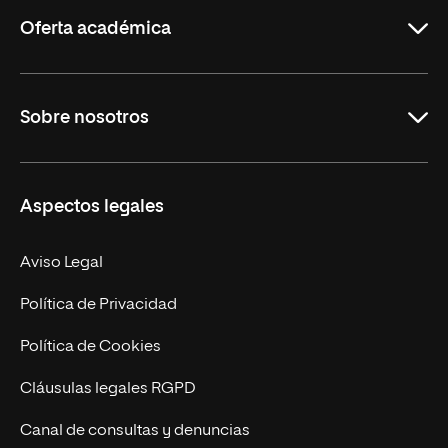
Rioja
Oferta académica
Grados
Sobre nosotros
Másteres Oficiales
Másteres Propios
Misión y Valores
Aspectos legales
Doctorados
Facultades
Experto Universitario
Nuestro Equipo
Aviso Legal
Postgrados
Trabaja en UNIR
Política de Privacidad
Cursos Universitarios
Actualidad
Política de Cookies
UNIR Revista
Cláusulas legales RGPD
Eventos
Canal de consultas y denuncias