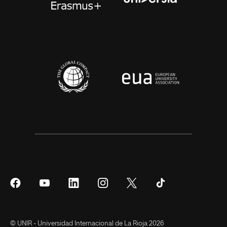
Síguenos
Síguenos
Síguenos
Síguenos
Síguenos
Síguenos
en
en
en
en
en
en
Facebook
YouTube
LinkedIn
Instagram
Twitter
Tiktok
© UNIR - Universidad Internacional de La Rioja 2026