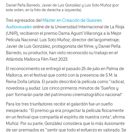
Daniel Peña Barredo, Javier de Luis González y Luis Soto Muñoz (por
este orden, en la foto de derecha a izquierda).
Tres egresados del
Máster en Creación de Guiones
Audiovisuales
online
de la Universidad Internacional de La Rioja
(UNIR), recibieron el premio Dama Agustí Villaronga a la Mejor
Película Nacional. Luis Soto Muñoz, director del largometraje;
Javier de Luis González, protagonista del filme; y Daniel Peña
Barredo, su productor, han visto reconocido su trabajo en el
Atlántida Mallorca Film Fest 2023.
El reconocimiento se entregó el pasado 25 de julio en Palma de
Mallorca, en el festival que contó con la presencia de S.M. la
Reina Doña Letizia. El jurado describió la película como “radical,
novedosa y audaz. Los cinco primeros minutos de ‘Sueños y
pan’ formarán parte del patrimonio cinematográfico nacional”.
Para los tres triunfadores recibir el galardón fue un sueño
inesperado. “El premio ya era proyectar la película físicamente
en un festival que compartía el espíritu de nuestra cinta”, afirma
Muñoz. Por su parte, González considera que lo más ilusionante
de ser premiados es “sentir que todo el esfuerzo es valorado. Se