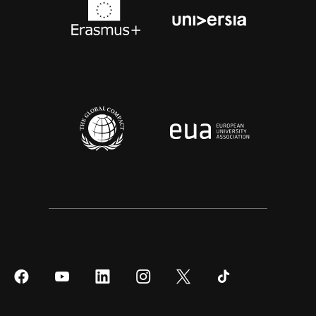
Síguenos
Síguenos
Síguenos
Síguenos
Síguenos
Síguenos
en
en
en
en
en
en
Facebook
YouTube
LinkedIn
Instagram
Twitter
Tiktok