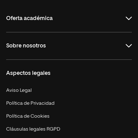
de
La
Rioja
Oferta académica
Grados
Sobre nosotros
Másteres Oficiales
Másteres Propios
Misión y Valores
Aspectos legales
Doctorados
Facultades
Experto Universitario
Nuestro Equipo
Aviso Legal
Postgrados
Trabaja en UNIR
Política de Privacidad
Cursos Universitarios
Actualidad
Política de Cookies
UNIR Revista
Cláusulas legales RGPD