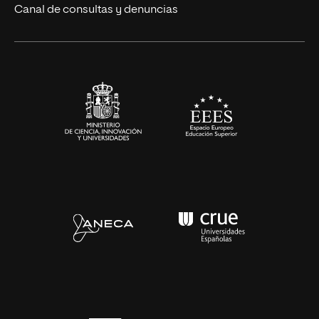
Eventos
Canal de consultas y denuncias
Alianzas corporativas
Sala de prensa
Contacto