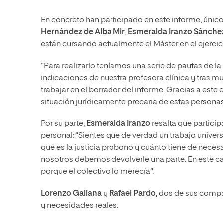
En concreto han participado en este informe, únic
Hernández de Alba Mir
,
Esmeralda Iranzo Sánche
están cursando actualmente el Máster en el ejercici
“Para realizarlo teníamos una serie de pautas de 
indicaciones de nuestra profesora clínica y tras m
trabajar en el borrador del informe. Gracias a est
situación jurídicamente precaria de estas personas
Por su parte,
Esmeralda Iranzo
resalta que particip
personal: “Sientes que de verdad un trabajo univer
qué es la justicia probono y cuánto tiene de nece
nosotros debemos devolverle una parte. En este ca
porque el colectivo lo merecía”.
Lorenzo Galiana
y
Rafael Pardo
, dos de sus compa
y necesidades reales.