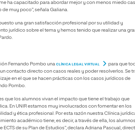
o” me ha capacitado para abordar mejor y con menos miedo ca
ro de muy poco”, señala Galiana.
puesto una gran satisfacción profesional por su utilidad y
to jurídico sobre el tema y hemos tenido que realizar una gra
Pardo.
dación Fernando Pombo una
para que to
CLÍNICA LEGAL VIRTUAL
n contacto directo con casos reales y poder resolverlos. Se tr
izaje en el que se hacen prácticas con los casos jurídicos de
nando Pombo.
es que los alumnos vivan el impacto que tiene el trabajo que
mplica. En UNIR estamos muy involucrados con fomentar en los
dad y ética profesional. Por esta razón nuestra Clínica jurídic
iento académico tiene; es decir, a través de ella, los alumnos
ECTS de su Plan de Estudios”, declara Adriana Pascual, direc