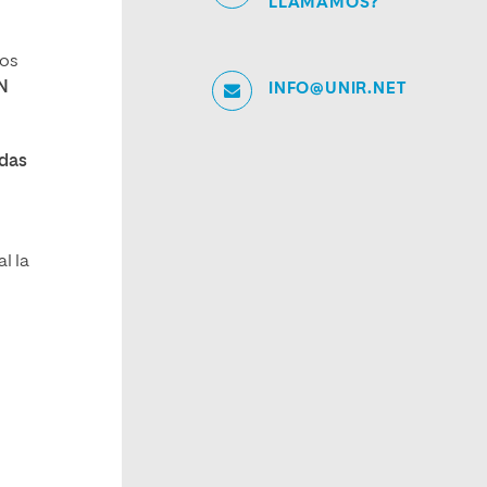
LLAMAMOS?
tos
N
INFO@UNIR.NET
das
l la