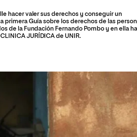
olíticas y Relaciones
Acceso universitario para
na de Movilidad
nales
mayores
le hacer valer sus derechos y conseguir un
nacional
a primera Guía sobre los derechos de las perso
dos de la Fundación Fernando Pombo y en ella h
a CLINICA JURÍDICA de UNIR.