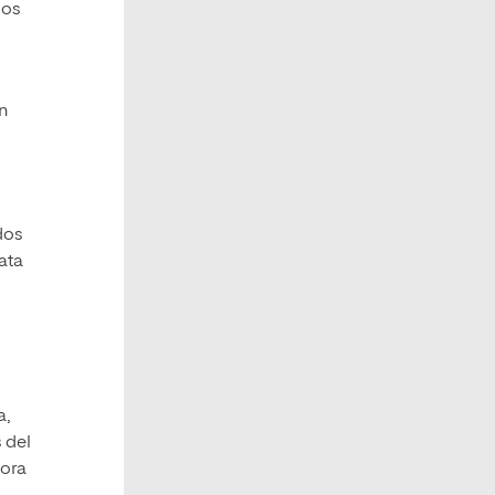
sos
n
dos
ata
a,
 del
tora