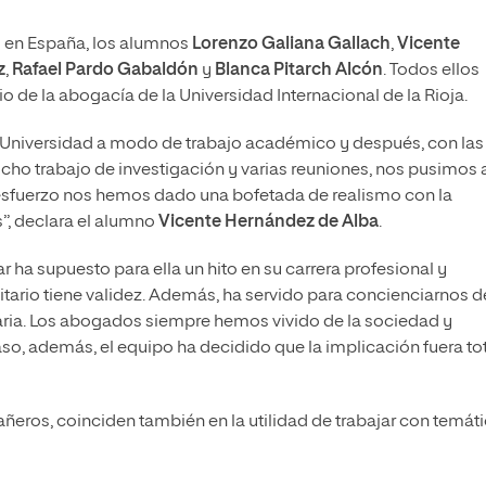
o en España, los alumnos
Lorenzo Galiana Gallach
,
Vicente
z
,
Rafael Pardo Gabaldón
y
Blanca Pitarch Alcón
. Todos ellos
o de la abogacía de la Universidad Internacional de la Rioja.
la Universidad a modo de trabajo académico y después, con las
ucho trabajo de investigación y varias reuniones, nos pusimos 
e esfuerzo nos hemos dado una bofetada de realismo con la
”, declara el alumno
Vicente Hernández de Alba
.
ar ha supuesto para ella un hito en su carrera profesional y
sitario tiene validez. Además, ha servido para concienciarnos d
saria. Los abogados siempre hemos vivido de la sociedad y
so, además, el equipo ha decidido que la implicación fuera to
ñeros, coinciden también en la utilidad de trabajar con temát