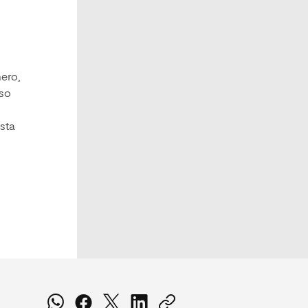
mero,
aso
esta