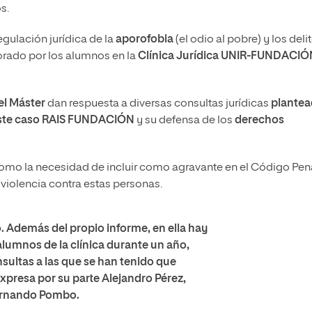
s.
egulación jurídica de la
aporofobia
(el odio al pobre) y los deli
rado por los alumnos en la
Clínica Jurídica UNIR-FUNDACIÓ
el Máster
dan respuesta a diversas consultas jurídicas
plantea
 este caso RAIS FUNDACIÓN
y su defensa de los
derechos
omo la necesidad de incluir como agravante en el Código Pena
 violencia contra estas personas.
o. Además del propio informe, en ella hay
alumnos de la clínica durante un año,
sultas a las que se han tenido que
expresa por su parte
Alejandro Pérez
,
Fernando Pombo.