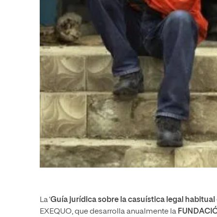
La ‘
Guía jurídica sobre la casuística legal habitua
EXEQUO, que desarrolla anualmente la
FUNDACIÓ