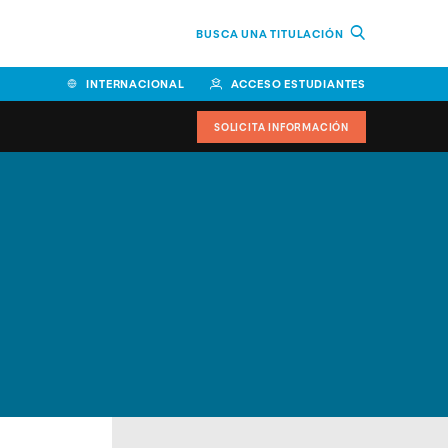
BUSCA UNA TITULACIÓN
INTERNACIONAL
ACCESO ESTUDIANTES
SOLICITA INFORMACIÓN
Facultad de Ciencias de la
Educación y Humanidades
Facultad de Ciencias de la
Salud
Facultad de Economía y
Empresa
Escuela Superior de Ingeniería
y Tecnología (ESIT)
Facultad de Derecho