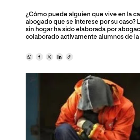
Diseño
Ingeniería y Tecnología
Ciencias P
Escuela de Humanidades
Ofici
Ciencias de la Salud
Diseño
Internacio
¿Cómo puede alguien que vive en la cal
Inter
Normas de Organización y
abogado que se interese por su caso? L
Ciencias Sociales
Ciencias de la Salud
Funcionamiento
sin hogar ha sido elaborada por aboga
Humanidades
Ciencias Sociales
colaborado activamente alumnos de l
Artes
Humanidades
Música
Artes
Música