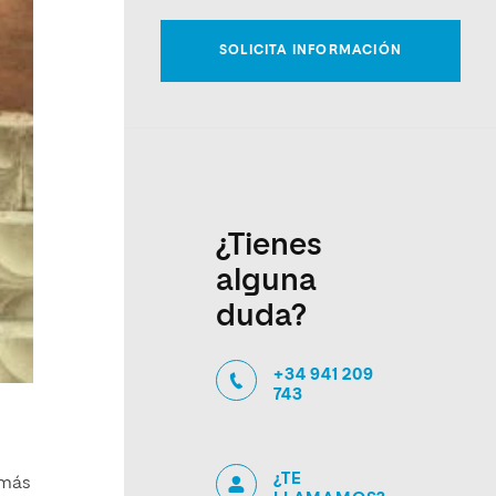
¿Tienes
alguna
duda?
+34 941 209
743
¿TE
 más