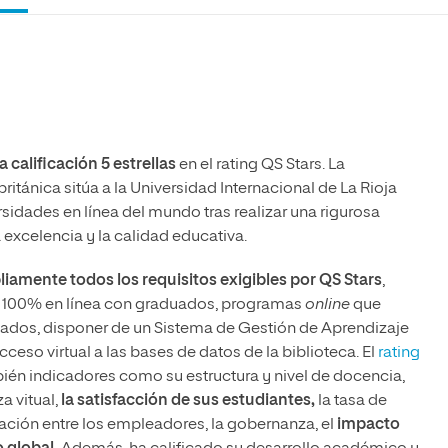
olíticas y Relaciones
Acceso universitario para
na de Movilidad
nales
mayores
nacional
calificación 5 estrellas
en el rating QS Stars. La
ritánica sitúa a la Universidad Internacional de La Rioja
rsidades en línea del mundo tras realizar una rigurosa
 excelencia y la calidad educativa.
amente todos los requisitos exigibles por QS Stars
,
100% en línea con graduados, programas
online
que
itados, disponer de un Sistema de Gestión de Aprendizaje
ceso virtual a las bases de datos de la biblioteca. El
rating
ién indicadores como su estructura y nivel de docencia,
 vitual,
la satisfacción de sus estudiantes,
la tasa de
ación entre los empleadores, la gobernanza, el
impacto