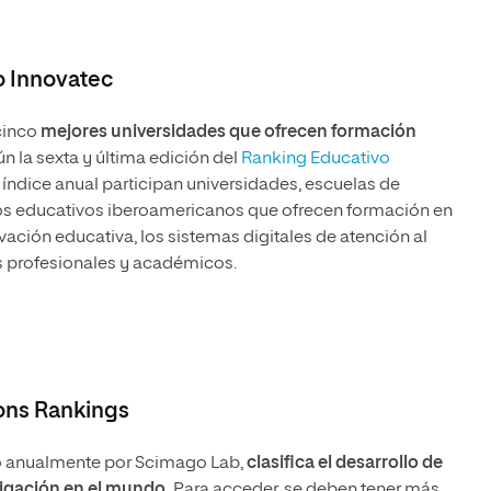
o Innovatec
cinco
mejores universidades que ofrecen formación
ún la sexta y última edición del
Ranking Educativo
 índice anual participan universidades, escuelas de
os educativos iberoamericanos que ofrecen formación en
vación educativa, los sistemas digitales de atención al
es profesionales y académicos.
ons Rankings
do anualmente por Scimago Lab,
clasifica el desarrollo de
tigación en el mundo.
Para acceder, se deben tener más