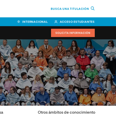
BUSCA UNA TITULACIÓN
INTERNACIONAL
ACCESO ESTUDIANTES
SOLICITA INFORMACIÓN
Facultad de Ciencias de la
Educación y Humanidades
Facultad de Ciencias de la
Salud
Facultad de Economía y
Empresa
Escuela Superior de Ingeniería
y Tecnología (ESIT)
sa
Otros ámbitos de conocimiento
Facultad de Derecho