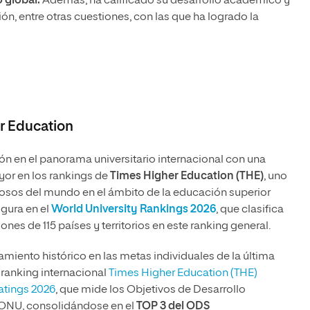
 global.
Además, ha calificado su desarrollo académico y
sión, entre otras cuestiones, con las que ha logrado la
r Education
ón en el panorama universitario internacional con una
or en los rankings de
Times Higher Education (THE)
, uno
giosos del mundo en el ámbito de la educación superior
igura en el
World University Rankings 2026
, que clasifica
ones de 115 países y territorios en este ranking general.
miento histórico en las metas individuales de la última
 ranking internacional
Times Higher Education (THE)
atings 2026
, que mide los Objetivos de Desarrollo
 ONU, consolidándose en el
TOP 3 del ODS