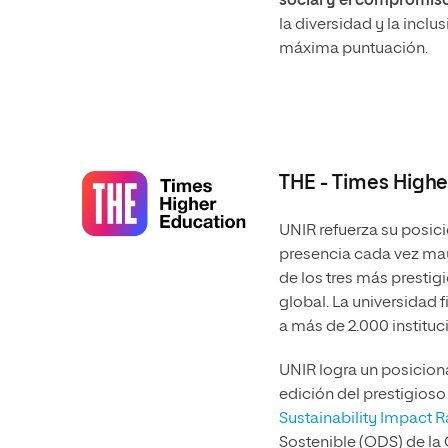
social y el compromiso
la diversidad y la inclu
máxima puntuación.
THE - Times Highe
UNIR refuerza su posici
presencia cada vez may
de los tres más presti
global. La universidad f
a más de 2.000 instituci
UNIR logra un posiciona
edición del prestigioso
Sustainability Impact R
Sostenible (ODS) de la