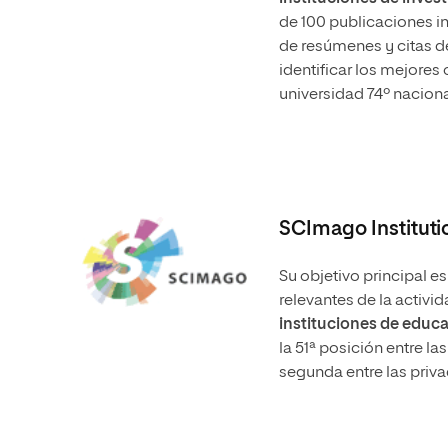
de 100 publicaciones i
de resúmenes y citas de
identificar los mejore
universidad 74º nacional
SCImago Instituti
Su objetivo principal e
relevantes de la activi
instituciones de educa
la 51ª posición entre las
segunda entre las priva