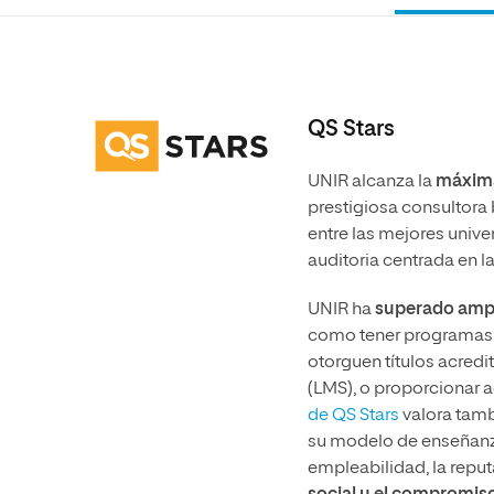
Diseño
Ingeniería y Tecnología
Ciencias P
Escuela de Humanidades
Ofici
Ciencias de la Salud
Diseño
Internacio
Inter
Normas de Organización y
Ciencias Sociales
Ciencias de la Salud
Funcionamiento
Humanidades
Ciencias Sociales
QS Stars
Artes
Humanidades
UNIR alcanza la
máxima 
Música
Artes
prestigiosa consultora b
entre las mejores unive
Música
auditoria centrada en la
UNIR ha
superado ampli
como tener programas 
otorguen títulos acred
(LMS), o proporcionar ac
de QS Stars
valora tamb
su modelo de enseñanza
empleabilidad, la reput