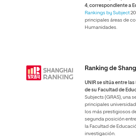
4
,
correspondiente a E
Rankings by Subject
20
principales áreas de c
Humanidades.
Ranking de Shang
UNIR se sitúa entre la
de su Facultad de Edu
Subjects (GRAS), una s
principales universidad
los más prestigiosos d
segunda posición entre 
la Facultad de Educaci
investigación.