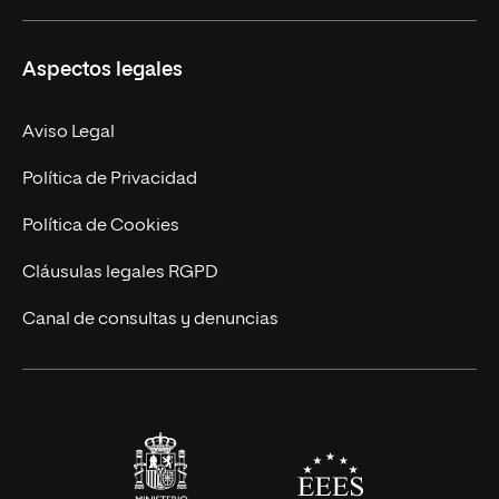
Másteres Propios
Misión y Valores
Aspectos legales
Doctorados
Facultades
Experto Universitario
Nuestro Equipo
Aviso Legal
Postgrados
Trabaja en UNIR
Política de Privacidad
Cursos Universitarios
Actualidad
Política de Cookies
UNIR Revista
Cláusulas legales RGPD
Eventos
Canal de consultas y denuncias
Alianzas corporativas
Sala de prensa
Contacto