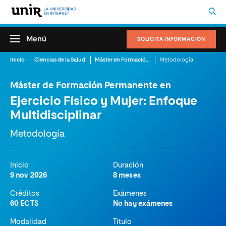
Menú
SOLICITA INFORMACIÓN
Inicio
Ciencias de la Salud
Máster en Formación Permanente en Ejercicio Físico y Mujer: Enfoque Multidisciplinar
Metodología
Máster de Formación Permanente en
Ejercicio Físico y Mujer: Enfoque
Multidisciplinar
Metodología
Inicio
Duración
9 nov 2026
8 meses
Créditos
Exámenes
60 ECTS
No hay exámenes
Modalidad
Título