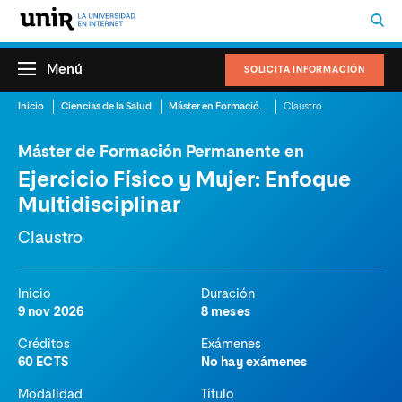
Menú
SOLICITA INFORMACIÓN
Inicio
Ciencias de la Salud
Máster en Formación Permanente en Ejercicio Físico y Mujer: Enfoque Multidisciplinar
Claustro
Máster de Formación Permanente en
Ejercicio Físico y Mujer: Enfoque
Multidisciplinar
Claustro
Inicio
Duración
9 nov 2026
8 meses
Créditos
Exámenes
60 ECTS
No hay exámenes
Modalidad
Título