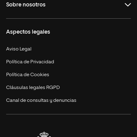
Sobre nosotros
Másteres Oficiales
Másteres Propios
Misión y Valores
Aspectos legales
Doctorados
Facultades
Experto Universitario
Nuestro Equipo
Aviso Legal
Postgrados
Trabaja en UNIR
Política de Privacidad
Cursos Universitarios
Actualidad
Política de Cookies
UNIR Revista
Cláusulas legales RGPD
Eventos
Canal de consultas y denuncias
Alianzas corporativas
Sala de prensa