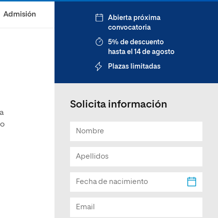
Facultad de Artes y Ciencias
Admisión
Abierta próxima
Sociales
convocatoria
Escuela de Doctorado
5% de descuento
hasta el 14 de agosto
Plazas limitadas
Solicita información
la
do