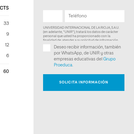
CTS
33
9
12
6
60