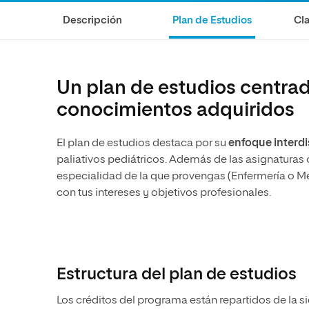
Diseño
Ingeniería y Tecnología
Ciencias P
Escuela de Humanidades
Ofici
Descripción
Plan de Estudios
Cla
Ciencias de la Salud
Diseño
Internacio
Inter
Normas de Organización y
Ciencias Sociales
Ciencias de la Salud
Funcionamiento
Humanidades
Ciencias Sociales
Un plan de estudios centrado
Artes
Humanidades
conocimientos adquiridos
Música
Artes
El plan de estudios destaca por su
enfoque interdi
Música
paliativos pediátricos. Además de las asignaturas 
especialidad de la que provengas (Enfermería o Me
con tus intereses y objetivos profesionales.
Estructura del plan de estudios
Los créditos del programa están repartidos de la s