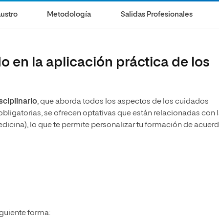
olíticas y Relaciones
Acceso universitario para
na de Movilidad
ustro
Metodología
Salidas Profesionales
nales
mayores
nacional
 en la aplicación práctica de los
sciplinario
, que aborda todos los aspectos de los cuidados
obligatorias, se ofrecen optativas que están relacionadas con 
dicina), lo que te permite personalizar tu formación de acuer
iguiente forma: