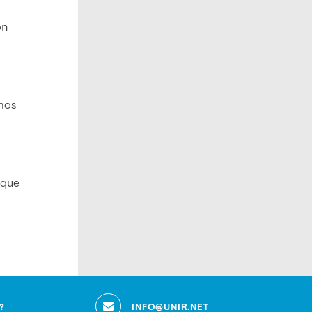
ón
rmos
 que
?
INFO@UNIR.NET