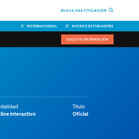
BUSCA UNA TITULACIÓN
INTERNACIONAL
ACCESO ESTUDIANTES
SOLICITA INFORMACIÓN
Facultad de Ciencias de la
Educación y Humanidades
Facultad de Ciencias de la
Salud
Facultad de Economía y
dalidad
Título
Empresa
line interactivo
Oficial
Escuela Superior de Ingeniería
y Tecnología (ESIT)
Facultad de Derecho