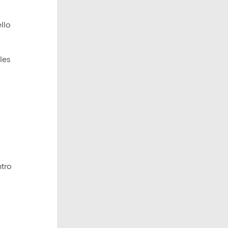
llo
les
ntro
l