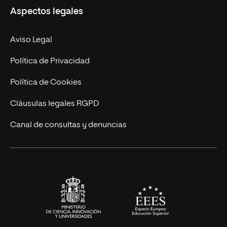
Aspectos legales
Doctorados
Facultades
Experto Universitario
Nuestro Equipo
Aviso Legal
Postgrados
Trabaja en UNIR
Política de Privacidad
Cursos Universitarios
Actualidad
Política de Cookies
UNIR Revista
Cláusulas legales RGPD
Eventos
Canal de consultas y denuncias
Alianzas corporativas
Sala de prensa
Contacto