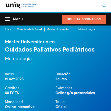
Menú
SOLICITA INFORMACIÓN
Inicio
Ciencias de la Salud
Máster Universitario en Cuidados Paliativos Pediátricos
Metodología
Máster Universitario en
Cuidados Paliativos Pediátricos
Metodología
Inicio
Duración
19 oct 2026
1 curso
Créditos
Exámenes
60 ECTS
Online y/o presenciales
Modalidad
Título
Online interactivo
Oficial