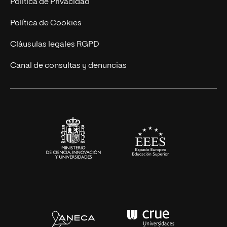
Política de Privacidad
Cursos Universitarios
Actualidad
Política de Cookies
UNIR Revista
Cláusulas legales RGPD
Eventos
Canal de consultas y denuncias
Alianzas corporativas
Sala de prensa
Contacto