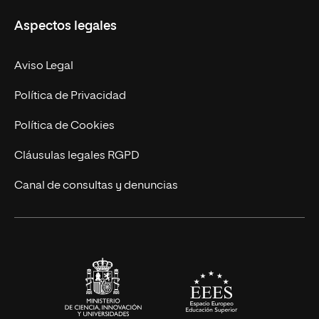
Misión y Valores
Aspectos legales
Doctorados
Facultades
Experto Universitario
Nuestro Equipo
Aviso Legal
Postgrados
Trabaja en UNIR
Política de Privacidad
Cursos Universitarios
Actualidad
Política de Cookies
UNIR Revista
Cláusulas legales RGPD
Eventos
Canal de consultas y denuncias
Alianzas corporativas
Sala de prensa
Contacto