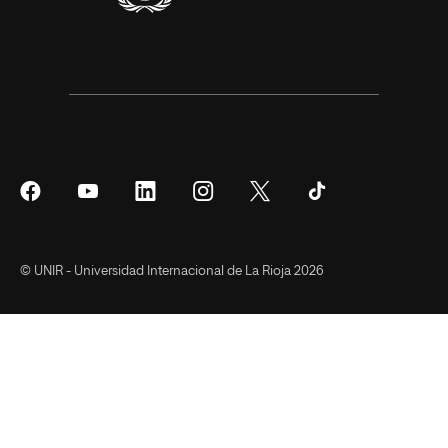
Síguenos
Síguenos
Síguenos
Síguenos
Síguenos
Síguenos
en
en
en
en
en
en
Facebook
YouTube
LinkedIn
Instagram
Twitter
Tiktok
© UNIR - Universidad Internacional de La Rioja 2026