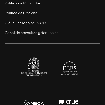
Postgrados
Trabaja en UNIR
Política de Privacidad
Cursos Universitarios
Actualidad
Política de Cookies
UNIR Revista
Cláusulas legales RGPD
Eventos
Canal de consultas y denuncias
Alianzas corporativas
Sala de prensa
Contacto