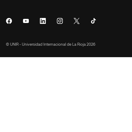
Síguenos
Síguenos
Síguenos
Síguenos
Síguenos
Síguenos
en
en
en
en
en
en
Facebook
YouTube
LinkedIn
Instagram
Twitter
Tiktok
© UNIR - Universidad Internacional de La Rioja 2026