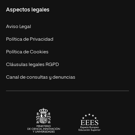
Aspectos legales
Doctorados
Facultades
Experto Universitario
Nuestro Equipo
Aviso Legal
Postgrados
Trabaja en UNIR
Política de Privacidad
Cursos Universitarios
Actualidad
Política de Cookies
UNIR Revista
Cláusulas legales RGPD
Eventos
Canal de consultas y denuncias
Alianzas corporativas
Sala de prensa
Contacto