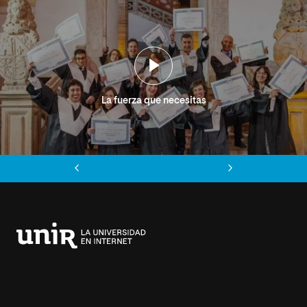
La fuerza que necesitas
Anterior
Siguiente
Universidad
Internacional
de
La
Rioja