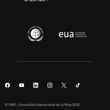
Síguenos
Síguenos
Síguenos
Síguenos
Síguenos
Síguenos
en
en
en
en
en
en
Facebook
YouTube
LinkedIn
Instagram
Twitter
Tiktok
© UNIR - Universidad Internacional de La Rioja 2026