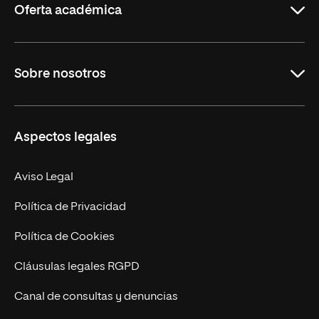
Oferta académica
Grados
Sobre nosotros
Másteres Oficiales
Másteres Propios
Misión y Valores
Aspectos legales
Doctorados
Facultades
Experto Universitario
Nuestro Equipo
Aviso Legal
Postgrados
Trabaja en UNIR
Política de Privacidad
Cursos Universitarios
Actualidad
Política de Cookies
UNIR Revista
Cláusulas legales RGPD
Eventos
Canal de consultas y denuncias