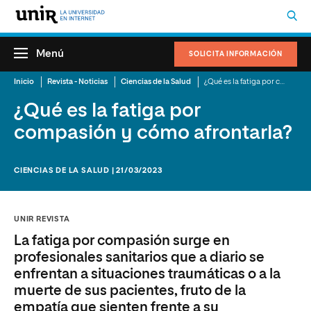
Menú
SOLICITA INFORMACIÓN
Inicio
Revista - Noticias
Ciencias de la Salud
¿Qué es la fatiga por compasión y cómo afrontarla?
¿Qué es la fatiga por
compasión y cómo afrontarla?
CIENCIAS DE LA SALUD | 21/03/2023
UNIR REVISTA
La fatiga por compasión surge en
profesionales sanitarios que a diario se
enfrentan a situaciones traumáticas o a la
muerte de sus pacientes, fruto de la
empatía que sienten frente a su