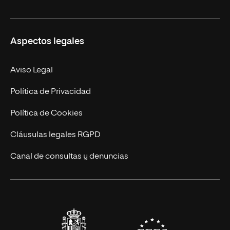
Másteres Oficiales
Másteres Propios
Misión y Valores
Aspectos legales
Doctorados
Facultades
Experto Universitario
Nuestro Equipo
Aviso Legal
Postgrados
Trabaja en UNIR
Política de Privacidad
Cursos Universitarios
Actualidad
Política de Cookies
UNIR Revista
Cláusulas legales RGPD
Eventos
Canal de consultas y denuncias
Alianzas corporativas
Sala de prensa
Contacto