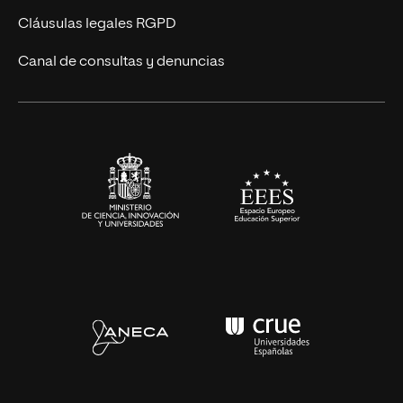
UNIR Revista
Cláusulas legales RGPD
Eventos
Canal de consultas y denuncias
Alianzas corporativas
Sala de prensa
Contacto