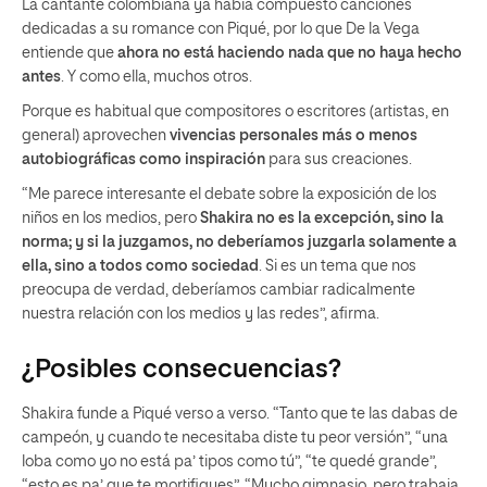
La cantante colombiana ya había compuesto canciones
dedicadas a su romance con Piqué, por lo que De la Vega
entiende que
ahora no está haciendo nada que no haya hecho
antes
. Y como ella, muchos otros.
Porque es habitual que compositores o escritores (artistas, en
general) aprovechen
vivencias personales más o menos
autobiográficas como inspiración
para sus creaciones.
“Me parece interesante el debate sobre la exposición de los
niños en los medios, pero
Shakira no es la excepción, sino la
norma; y si la juzgamos, no deberíamos juzgarla solamente a
ella, sino a todos como sociedad
. Si es un tema que nos
preocupa de verdad, deberíamos cambiar radicalmente
nuestra relación con los medios y las redes”, afirma.
¿Posibles consecuencias?
Shakira funde a Piqué verso a verso. “Tanto que te las dabas de
campeón, y cuando te necesitaba diste tu peor versión”, “una
loba como yo no está pa’ tipos como tú”, “te quedé grande”,
“esto es pa’ que te mortifiques”, “Mucho gimnasio, pero trabaja