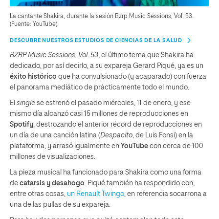
La cantante Shakira, durante la sesión Bzrp Music Sessions, Vol. 53.
(Fuente: YouTube).
DESCUBRE NUESTROS ESTUDIOS DE CIENCIAS DE LA SALUD
BZRP Music Sessions, Vol. 53
, el último tema que Shakira ha
dedicado, por así decirlo, a su expareja Gerard Piqué, ya es un
éxito histórico
que ha convulsionado (y acaparado) con fuerza
el panorama mediático de prácticamente todo el mundo.
El
single
se estrenó el pasado miércoles, 11 de enero, y ese
mismo día alcanzó casi 15 millones de reproducciones en
Spotify
, destrozando el anterior récord de reproducciones en
un día de una canción latina (
Despacito
, de Luis Fonsi) en la
plataforma, y arrasó igualmente en
YouTube
con cerca de 100
millones de visualizaciones.
La pieza musical ha funcionado para Shakira como una forma
de
catarsis y desahogo
. Piqué también ha respondido con,
entre otras cosas,
un Renault Twingo
, en referencia socarrona a
una de las pullas de su expareja.