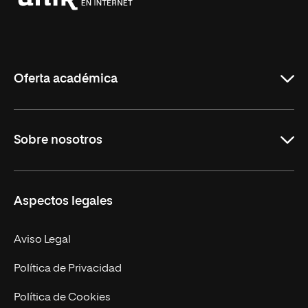
Universidad
Internacional
de
La
Rioja
Oferta académica
Grados
Sobre nosotros
Másteres Oficiales
Másteres Propios
Misión y Valores
Aspectos legales
Doctorados
Facultades
Experto Universitario
Nuestro Equipo
Aviso Legal
Postgrados
Trabaja en UNIR
Política de Privacidad
Cursos Universitarios
Actualidad
Política de Cookies