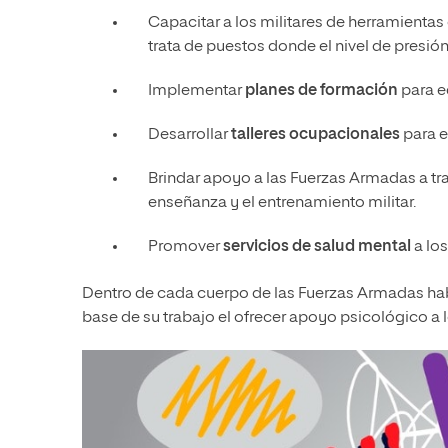
Capacitar a los militares de herramientas
trata de puestos donde el nivel de presió
Implementar
planes de formación
para ed
Desarrollar
talleres ocupacionales
para e
Brindar apoyo a las Fuerzas Armadas a tr
enseñanza y el entrenamiento militar.
Promover
servicios de salud mental
a lo
Dentro de cada cuerpo de las Fuerzas Armadas habr
base de su trabajo el ofrecer apoyo psicológico a 