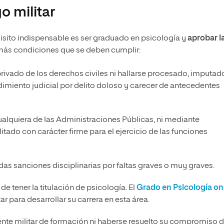
o militar
uisito indispensable es ser graduado en psicología y
aprobar l
más condiciones que se deben cumplir:
privado de los derechos civiles ni hallarse procesado, imputad
miento judicial por delito doloso y carecer de antecedentes
ualquiera de las Administraciones Públicas, ni mediante
litado con carácter firme para el ejercicio de las funciones
adas sanciones disciplinarias por faltas graves o muy graves.
e tener la titulación de psicología. El
Grado en Psicología on
r para desarrollar su carrera en esta área.
nte militar de formación ni haberse resuelto su compromiso 