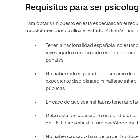
Requisitos para ser psicólog
Para optar a un puesto en esta especialidad el req
oposiciones que publica el Estado
. Además, hay 
Tener la nacionalidad española, no estar 
investigado o encausado en algún procedi
penales.
No haber sido separado del servicio de c
expediente disciplinario ni hallarse inhabi
públicas.
En caso de que sea militar, no tener anot
Debe estar en posesión o en condiciones d
de UNIR capacita al futuro psicólogo milita
No haber causado baja de un centro doce