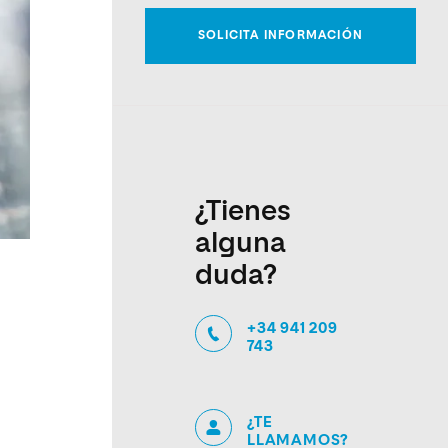
¿Tienes
alguna
duda?
+34 941 209
743
¿TE
LLAMAMOS?