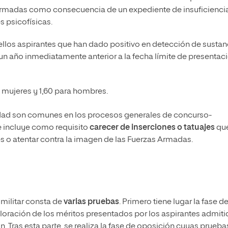
 Armadas como consecuencia de un expediente de insuficienci
s psicofísicas.
llos aspirantes que han dado positivo en detección de sustan
un año inmediatamente anterior a la fecha límite de presentac
a mujeres y 1,60 para hombres.
ridad son comunes en los procesos generales de concurso-
se incluye como requisito
carecer de inserciones o tatuajes
qu
es o atentar contra la imagen de las Fuerzas Armadas.
militar consta de
varias pruebas
. Primero tiene lugar la fase d
oración de los méritos presentados por los aspirantes admit
. Tras esta parte, se realiza la fase de oposición cuyas prueba