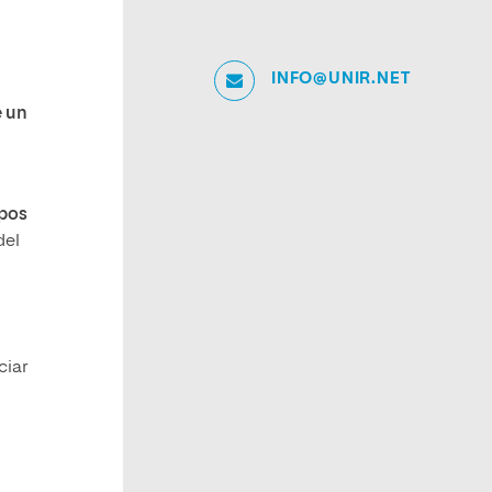
INFO@UNIR.NET
e un
rpos
del
ciar