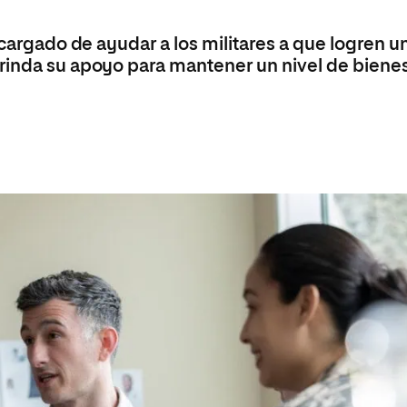
Máster Universitario en Psicopedagogía
olíticas y Relaciones
Acceso universitario para
na de Movilidad
nales
mayores
nacional
ncargado de ayudar a los militares a que logren u
Máster Universitario en Atención Temprana y
Desarrollo Infantil
rinda su apoyo para mantener un nivel de biene
Máster Universitario en Enseñanza de Español
como Lengua Extranjera (ELE)