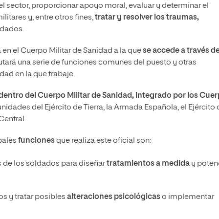
el sector, proporcionar apoyo moral, evaluar y determinar el
itares y, entre otros fines,
tratar y resolver los traumas,
ldados.
 en el Cuerpo Militar de Sanidad a la que
se accede a través d
utará una serie de funciones comunes del puesto y otras
dad en la que trabaje.
dentro del Cuerpo Militar de Sanidad, integrado por los Cue
idades del Ejército de Tierra, la Armada Española, el Ejército 
Central.
pales
funciones
que realiza este oficial son:
s de los soldados para diseñar
tratamientos a medida
y poten
os y tratar posibles
alteraciones psicológicas
o implementar