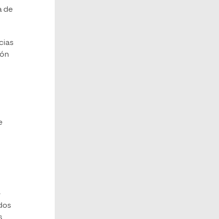
a de
cias
ión
e
e
idos
s