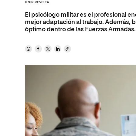
Diseño
Ingeniería y Tecnología
UNIR REVISTA
Ciencias P
Escuela de Humanidades
Ofici
Ciencias de la Salud
Diseño
Internacio
Inter
El psicólogo militar es el profesional e
Normas de Organización y
mejor adaptación al trabajo. Además, b
Ciencias Sociales
Ciencias de la Salud
Funcionamiento
óptimo dentro de las Fuerzas Armadas.
Humanidades
Ciencias Sociales
Artes
Humanidades
Música
Artes
Música