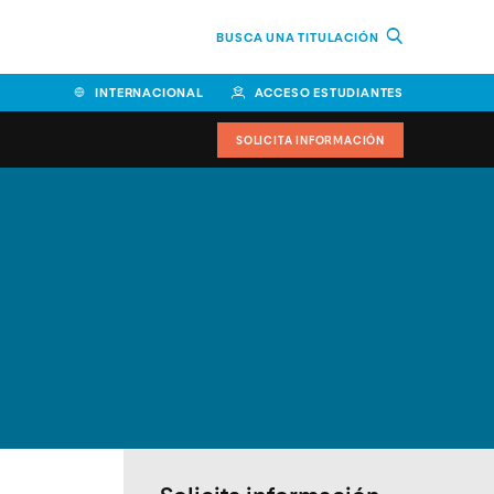
BUSCA UNA TITULACIÓN
INTERNACIONAL
ACCESO ESTUDIANTES
SOLICITA INFORMACIÓN
Facultad de Ciencias de la
Educación y Humanidades
Facultad de Ciencias de la
Salud
Facultad de Economía y
Empresa
Escuela Superior de Ingeniería
y Tecnología (ESIT)
Facultad de Derecho