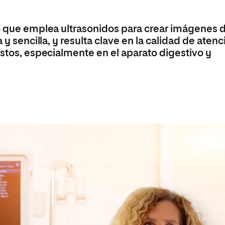
Máster Universitario en Psicopedagogía
olíticas y Relaciones
Acceso universitario para
na de Movilidad
nales
mayores
nacional
Máster Universitario en Atención Temprana y
co que emplea ultrasonidos para crear imágenes 
Desarrollo Infantil
 y sencilla, y resulta clave en la calidad de atenc
Máster Universitario en Enseñanza de Español
astos, especialmente en el aparato digestivo y
como Lengua Extranjera (ELE)