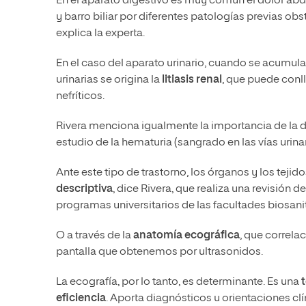
En el aparato digestivo es muy común el dolor abd
y barro biliar por diferentes patologías previas obst
explica la experta.
En el caso del aparato urinario, cuando se acumulan 
urinarias se origina la
litiasis renal
, que puede conll
nefríticos.
Rivera menciona igualmente la importancia de la det
estudio de la hematuria (sangrado en las vías urinar
Ante este tipo de trastorno, los órganos y los tej
descriptiva
, dice Rivera, que realiza una revisión 
programas universitarios de las facultades biosanit
O a través de la
anatomía ecográfica
, que correl
pantalla que obtenemos por ultrasonidos.
La ecografía, por lo tanto, es determinante. Es una
eficiencia
. Aporta diagnósticos u orientaciones c