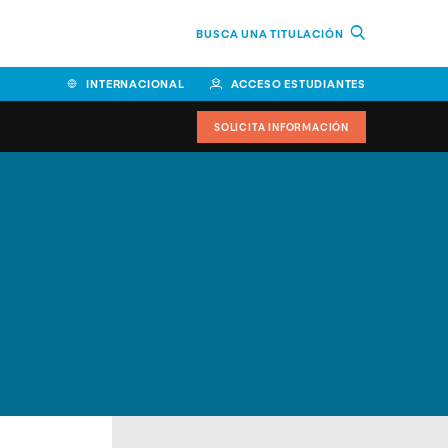
BUSCA UNA TITULACIÓN
INTERNACIONAL
ACCESO ESTUDIANTES
SOLICITA INFORMACIÓN
Facultad de Ciencias de la
Educación y Humanidades
Facultad de Ciencias de la
Salud
Facultad de Economía y
Empresa
Escuela Superior de Ingeniería
y Tecnología (ESIT)
Facultad de Derecho