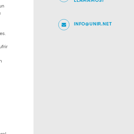
LLAMAMOS?
 un
u
INFO@UNIR.NET
es.
frir
n