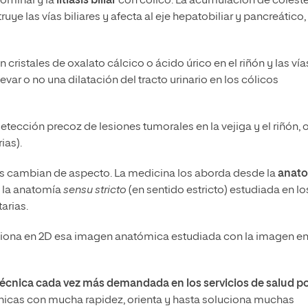
ominal y la
litiasis biliar
con cólico. La acumulación de coleste
ruye las vías biliares y afecta al eje hepatobiliar y pancreático,
cristales de oxalato cálcico o ácido úrico en el riñón y las vía
evar o no una dilatación del tracto urinario en los cólicos
ección precoz de lesiones tumorales en la vejiga y el riñón, o
ias).
idos cambian de aspecto. La medicina los aborda desde la
anat
de la anatomía
sensu stricto
(en sentido estricto) estudiada en lo
arias.
aciona en 2D esa imagen anatómica estudiada con la imagen en
técnica cada vez más
demandada en los servicios de salud po
línicas con mucha rapidez, orienta y hasta soluciona muchas