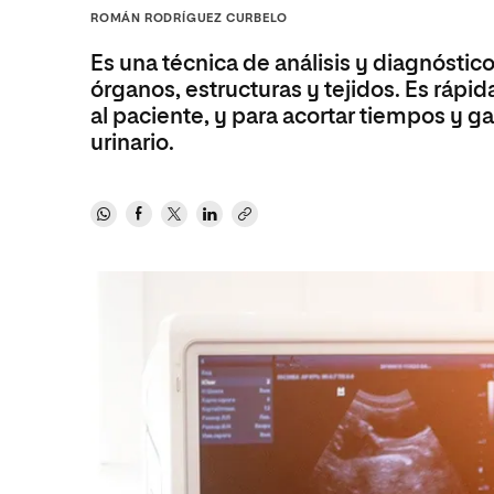
Diseño
Ingeniería y Tecnología
ROMÁN RODRÍGUEZ CURBELO
Ciencias P
Escuela de Humanidades
Ofici
Ciencias de la Salud
Diseño
Internacio
Inter
Es una técnica de análisis y diagnósti
Normas de Organización y
Ciencias Sociales
Ciencias de la Salud
Funcionamiento
órganos, estructuras y tejidos. Es rápida
al paciente, y para acortar tiempos y g
Humanidades
Ciencias Sociales
urinario.
Artes
Humanidades
Música
Artes
Música