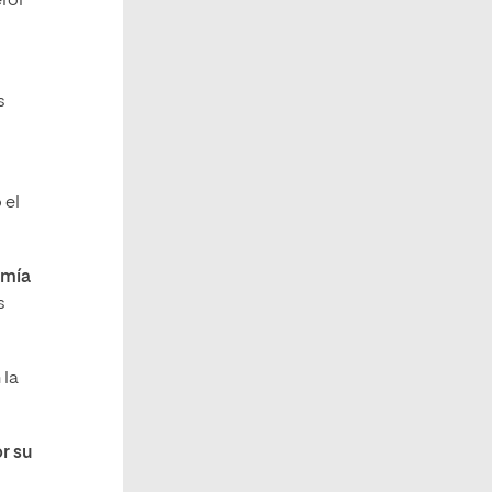
rol
s
 el
omía
s
 la
r su