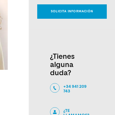
¿Tienes
alguna
duda?
+34 941 209
743
¿TE