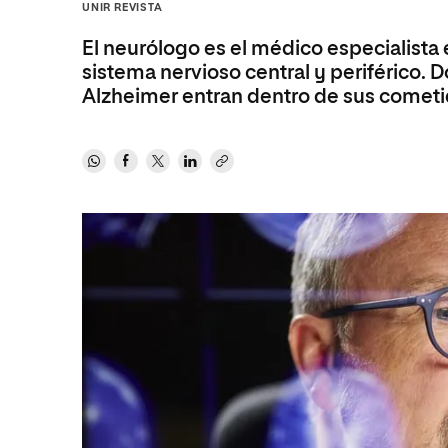
Diseño
Ingeniería y Tecnología
UNIR REVISTA
Ciencias P
Escuela de Humanidades
Ofici
Ciencias de la Salud
Diseño
Internacio
Inter
El neurólogo es el médico especialista 
Normas de Organización y
sistema nervioso central y periférico.
Ciencias Sociales
Ciencias de la Salud
Funcionamiento
Alzheimer entran dentro de sus cometi
Humanidades
Ciencias Sociales
Artes
Humanidades
Música
Artes
Música