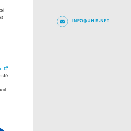
tal
as
INFO@UNIR.NET
O
esté
cil