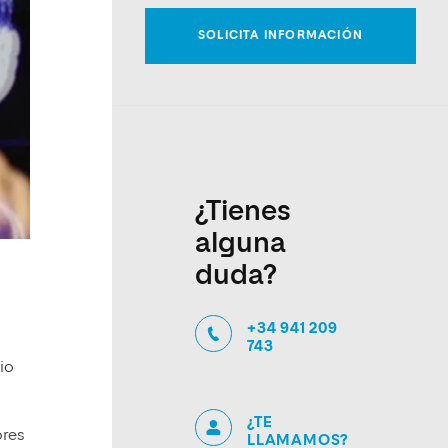
¿Tienes
alguna
duda?
+34 941 209
743
io
¿TE
ores
LLAMAMOS?