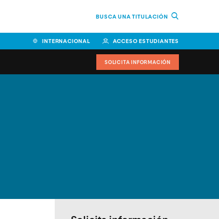
BUSCA UNA TITULACIÓN
INTERNACIONAL
ACCESO ESTUDIANTES
SOLICITA INFORMACIÓN
Facultad de Ciencias de la
Educación y Humanidades
Facultad de Ciencias de la
Salud
Facultad de Economía y
Empresa
Escuela Superior de Ingeniería
y Tecnología (ESIT)
Facultad de Derecho