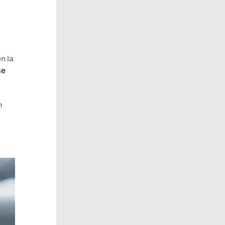
n la
se
n