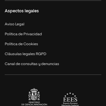
Másteres Propios
Misión y Valores
Aspectos legales
Doctorados
Facultades
Experto Universitario
Nuestro Equipo
Aviso Legal
Postgrados
Trabaja en UNIR
Política de Privacidad
Cursos Universitarios
Actualidad
Política de Cookies
UNIR Revista
Cláusulas legales RGPD
Eventos
Canal de consultas y denuncias
Alianzas corporativas
Sala de prensa
Contacto