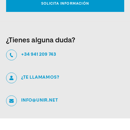
¿Tienes alguna duda?
+34 941 209 743
¿TE LLAMAMOS?
INFO@UNIR.NET