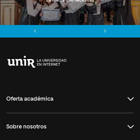
La fuerza que necesitas
Anterior
Siguiente
Universidad
Internacional
de
La
Rioja
Oferta académica
Grados
Sobre nosotros
Másteres Oficiales