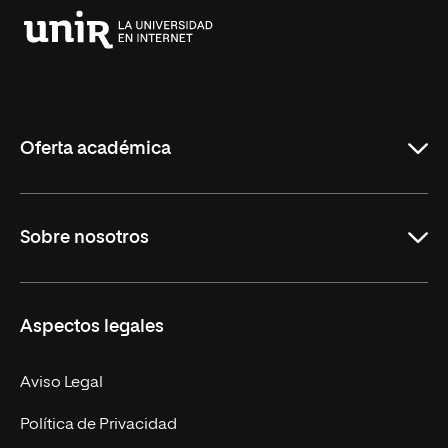
Universidad
Internacional
de
La
Rioja
Oferta académica
Grados
Sobre nosotros
Másteres Oficiales
Másteres Propios
Misión y Valores
Aspectos legales
Doctorados
Facultades
Experto Universitario
Nuestro Equipo
Aviso Legal
Postgrados
Trabaja en UNIR
Política de Privacidad