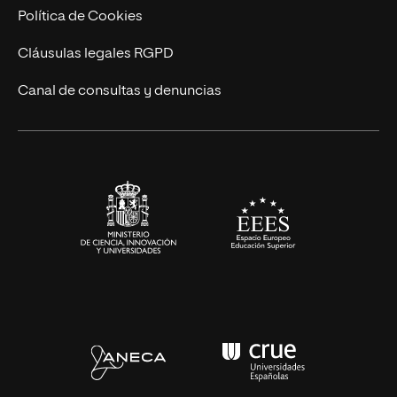
Cursos Universitarios
Actualidad
Política de Cookies
UNIR Revista
Cláusulas legales RGPD
Eventos
Canal de consultas y denuncias
Alianzas corporativas
Sala de prensa
Contacto