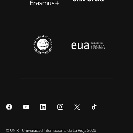
Síguenos
Síguenos
Síguenos
Síguenos
Síguenos
Síguenos
en
en
en
en
en
en
Facebook
YouTube
LinkedIn
Instagram
Twitter
Tiktok
© UNIR - Universidad Internacional de La Rioja 2026