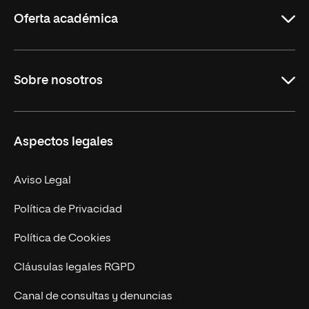
Rioja
Oferta académica
Grados
Sobre nosotros
Másteres Oficiales
Másteres Propios
Misión y Valores
Aspectos legales
Doctorados
Facultades
Experto Universitario
Nuestro Equipo
Aviso Legal
Postgrados
Trabaja en UNIR
Política de Privacidad
Cursos Universitarios
Actualidad
Política de Cookies
UNIR Revista
Cláusulas legales RGPD
Eventos
Canal de consultas y denuncias