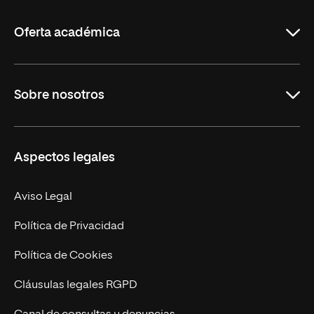
La
Rioja
Oferta académica
Grados
Sobre nosotros
Másteres Oficiales
Másteres Propios
Misión y Valores
Aspectos legales
Doctorados
Facultades
Experto Universitario
Nuestro Equipo
Aviso Legal
Postgrados
Trabaja en UNIR
Política de Privacidad
Cursos Universitarios
Actualidad
Política de Cookies
UNIR Revista
Cláusulas legales RGPD
Eventos