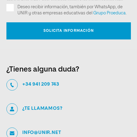
¿Tienes alguna duda?
+34 941 209 743
¿TE LLAMAMOS?
INFO@UNIR.NET