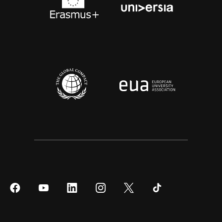
Síguenos
Síguenos
Síguenos
Síguenos
Síguenos
Síguenos
en
en
en
en
en
en
Facebook
YouTube
LinkedIn
Instagram
Twitter
Tiktok