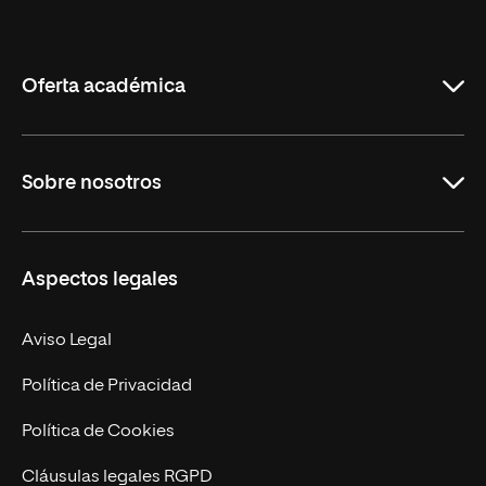
Internacional
de
La
Rioja
Oferta académica
Grados
Sobre nosotros
Másteres Oficiales
Másteres Propios
Misión y Valores
Aspectos legales
Doctorados
Facultades
Experto Universitario
Nuestro Equipo
Aviso Legal
Postgrados
Trabaja en UNIR
Política de Privacidad
Cursos Universitarios
Actualidad
Política de Cookies
UNIR Revista
Cláusulas legales RGPD