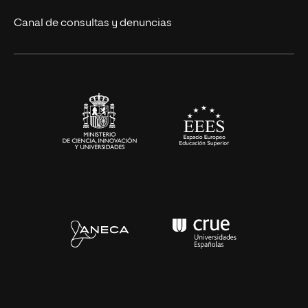
Eventos
Canal de consultas y denuncias
Alianzas corporativas
Sala de prensa
Contacto