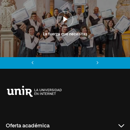
La fuerza que necesitas
Anterior
Siguiente
Universidad
Internacional
de
La
Rioja
Oferta académica