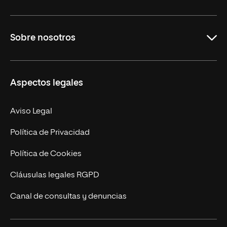
Grados
Sobre nosotros
Másteres Oficiales
Másteres Propios
Misión y Valores
Aspectos legales
Doctorados
Facultades
Experto Universitario
Nuestro Equipo
Aviso Legal
Postgrados
Trabaja en UNIR
Política de Privacidad
Cursos Universitarios
Actualidad
Política de Cookies
UNIR Revista
Cláusulas legales RGPD
Eventos
Canal de consultas y denuncias
Alianzas corporativas