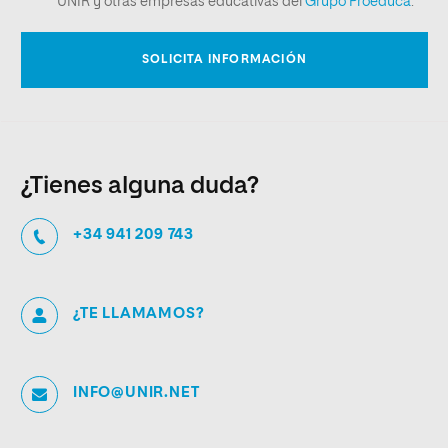
¿Tienes alguna duda?
+34 941 209 743
¿TE LLAMAMOS?
INFO@UNIR.NET