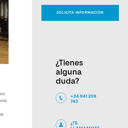
¿Tienes
alguna
duda?
los
+34 941 209
ivos
743
te
¿TE