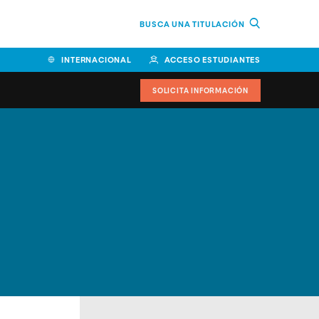
BUSCA UNA TITULACIÓN
INTERNACIONAL
ACCESO ESTUDIANTES
SOLICITA INFORMACIÓN
Facultad de Ciencias de la
Educación y Humanidades
Facultad de Ciencias de la
Salud
Facultad de Economía y
Empresa
Escuela Superior de Ingeniería
y Tecnología (ESIT)
Facultad de Derecho