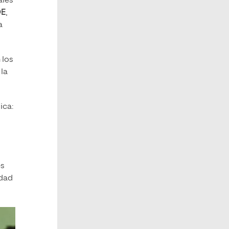
ales
OE
,
a
 los
la
ica:
es
edad