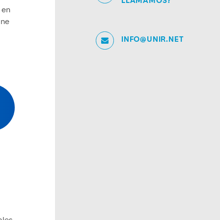
LLAMAMOS?
 en
one
INFO@UNIR.NET