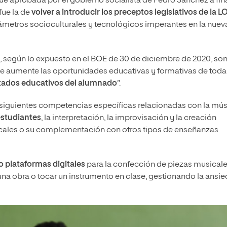
 fue aprobada por el gobierno socialista de Pedro Sánchez a fin
fue la de
volver a introducir los preceptos legislativos de la L
ámetros socioculturales y tecnológicos imperantes en la nuev
, según lo expuesto en el BOE de 30 de diciembre de 2020, son
e aumente las oportunidades educativas y formativas de toda 
ltados educativos del alumnado
”.
s siguientes competencias específicas relacionadas con la mús
estudiantes
, la interpretación, la improvisación y la creación
cales o su complementación con otros tipos de enseñanzas
 plataformas digitales
para la confección de piezas musical
una obra o tocar un instrumento en clase, gestionando la ansi