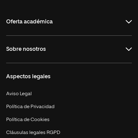
Internacional
de
La
Rioja
Oferta académica
Grados
Sobre nosotros
Másteres Oficiales
Másteres Propios
Misión y Valores
Aspectos legales
Doctorados
Facultades
Experto Universitario
Nuestro Equipo
Aviso Legal
Postgrados
Trabaja en UNIR
Política de Privacidad
Cursos Universitarios
Actualidad
Política de Cookies
UNIR Revista
Cláusulas legales RGPD