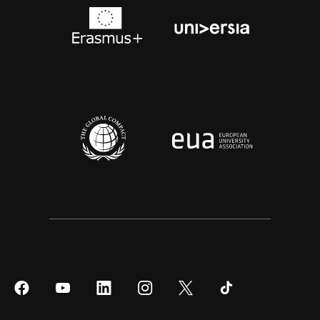
Síguenos
Síguenos
Síguenos
Síguenos
Síguenos
Síguenos
en
en
en
en
en
en
Facebook
YouTube
LinkedIn
Instagram
Twitter
Tiktok