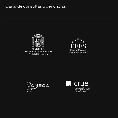
Eventos
Canal de consultas y denuncias
Alianzas corporativas
Sala de prensa
Contacto