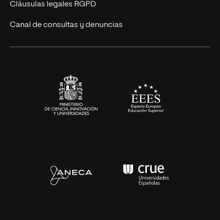
UNIR Revista
Cláusulas legales RGPD
Eventos
Canal de consultas y denuncias
Alianzas corporativas
Sala de prensa
Contacto