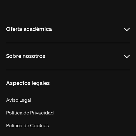
Universidad
Internacional
de
La
Rioja
Oferta académica
Grados
Sobre nosotros
Másteres Oficiales
Másteres Propios
Misión y Valores
Aspectos legales
Doctorados
Facultades
Experto Universitario
Nuestro Equipo
Aviso Legal
Postgrados
Trabaja en UNIR
Política de Privacidad
Cursos Universitarios
Actualidad
Política de Cookies