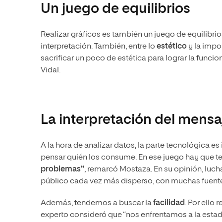
Un juego de equilibrios
Realizar gráficos es también un juego de equilibrio
interpretación. También, entre lo
estético
y la impo
sacrificar un poco de estética para lograr la func
Vidal.
La interpretación del mensa
A la hora de analizar datos, la parte tecnológica 
pensar quién los consume. En ese juego hay que t
problemas”
, remarcó Mostaza. En su opinión, luc
público cada vez más disperso, con muchas fuentes
Además, tendemos a buscar la
facilidad
. Por ello
experto consideró que “nos enfrentamos a la estadí