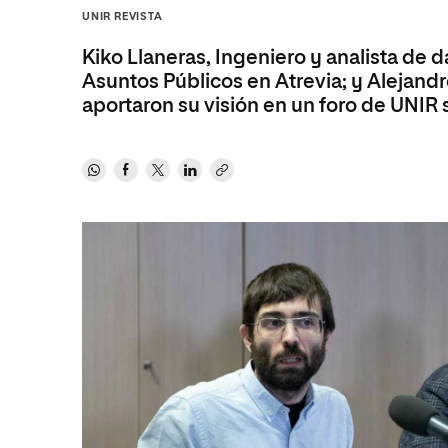
Diseño
Ingeniería y Tecnología
UNIR REVISTA
Ciencias P
Escuela de Humanidades
Ofici
Ciencias de la Salud
Diseño
Internacio
Inter
Kiko Llaneras, Ingeniero y analista de d
Normas de Organización y
Ciencias Sociales
Ciencias de la Salud
Funcionamiento
Asuntos Públicos en Atrevia; y Alejandro
aportaron su visión en un foro de UNIR
Humanidades
Ciencias Sociales
Artes
Humanidades
Música
Artes
Música