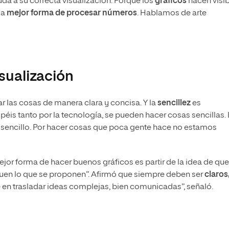
uda a su correcta visualización. Porque los
gráficos
hacen visi
la
mejor forma de procesar números
. Hablamos de arte
sualización
r las cosas de manera clara y concisa. Y la
sencillez
es
éis tanto por la tecnología, se pueden hacer cosas sencillas. 
 sencillo. Por hacer cosas que poca gente hace no estamos
ejor forma de hacer buenos gráficos es partir de la idea de qu
guen lo que se proponen”. Afirmó que siempre deben ser
claros
te en trasladar ideas complejas, bien comunicadas”, señaló.