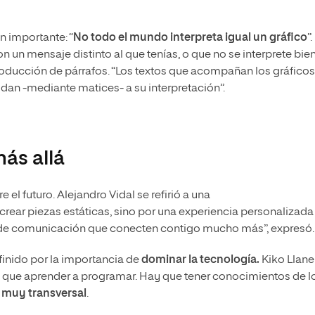
n importante: “
No todo el mundo interpreta igual un gráfico
”.
n un mensaje distinto al que tenías, o que no se interprete bie
ntroducción de párrafos. “Los textos que acompañan los gráficos
dan -mediante matices- a su interpretación”.
ás allá
 el futuro. Alejandro Vidal se refirió a una
 crear piezas estáticas, sino por una experiencia personalizada
as de comunicación que conecten contigo mucho más”, expresó.
efinido por la importancia de
dominar la tecnología.
Kiko Llane
l que aprender a programar. Hay que tener conocimientos de l
 muy transversal
.