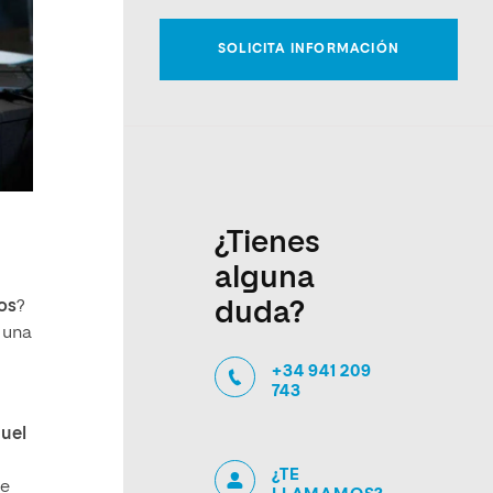
¿Tienes
alguna
os
?
duda?
 una
+34 941 209
743
uel
¿TE
de