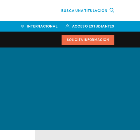
BUSCA UNA TITULACIÓN
INTERNACIONAL
ACCESO ESTUDIANTES
SOLICITA INFORMACIÓN
Facultad de Ciencias de la
Educación y Humanidades
Facultad de Ciencias de la
Salud
Facultad de Economía y
Empresa
Escuela Superior de Ingeniería
y Tecnología (ESIT)
Facultad de Derecho