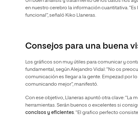
Un buen análisis y tratamiento de los datos nos ay
en nuestro cerebro la información cuantitativa. “Es 
funcional”, señaló Kiko Llaneras.
Consejos para una buena vi
Los gráficos son muy útiles para comunicar y conta
fundamental, según Alejandro Vidal: “No os preocup
comunicación es llegar a la gente. Empezad por lo
comunicando mejor”, manifestó.
Con ese objetivo, Llaneras apuntó otra clave: “La m
herramientas. Serán buenos o excelentes si consi
concisos y eficientes
. “El grafico perfecto consis