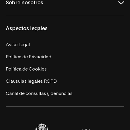
Sobre nosotros
Másteres Oficiales
Másteres Propios
Misión y Valores
Aspectos legales
Doctorados
Facultades
Experto Universitario
Nuestro Equipo
Aviso Legal
Postgrados
Trabaja en UNIR
Política de Privacidad
Cursos Universitarios
Actualidad
Política de Cookies
UNIR Revista
Cláusulas legales RGPD
Eventos
Canal de consultas y denuncias
Alianzas corporativas
Sala de prensa
Contacto