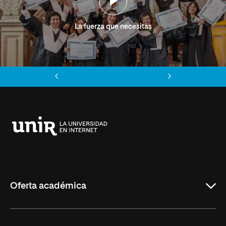
La fuerza que necesitas
Anterior
Siguiente
Universidad
Internacional
de
La
Rioja
Oferta académica
Grados