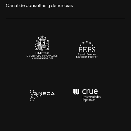
Eventos
Canal de consultas y denuncias
Alianzas corporativas
Sala de prensa
Contacto