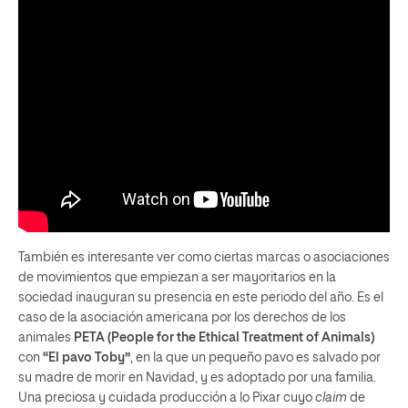
También es interesante ver como ciertas marcas o asociaciones
de movimientos que empiezan a ser mayoritarios en la
sociedad inauguran su presencia en este periodo del año. Es el
caso de la asociación americana por los derechos de los
animales
PETA (People for the Ethical Treatment of Animals)
con
“El pavo Toby”
, en la que un pequeño pavo es salvado por
su madre de morir en Navidad, y es adoptado por una familia.
Una preciosa y cuidada producción a lo Pixar cuyo
claim
de