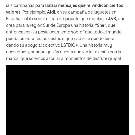
sus campañas para
lanzar mensajes que reivindican ciertos
valores
. Por ejemplo,
Aldi
, en su campaña de juguetes en
España, habla sobre el tipo de juguete que regalar; o
J&B,
que
crea para la región Sur de Europa una historia,
“She”
, que
entronca con su posicionamiento sobre “que todo el mundo
pueda celebrar estas fiestas y que nadie se quede fuera”,
dando su apoyo al colectivo LGTBIQ+. Una historia muy
conseguida, aunque quizás cuesta aun ver la relación con la
marca, que solemos asociar a momentos de disfrute grupal.