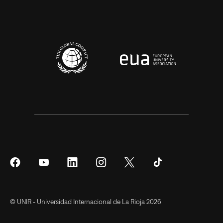
Síguenos
Síguenos
Síguenos
Síguenos
Síguenos
Síguenos
en
en
en
en
en
en
Facebook
YouTube
LinkedIn
Instagram
Twitter
Tiktok
© UNIR - Universidad Internacional de La Rioja 2026