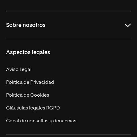
Grados
Sobre nosotros
Másteres Oficiales
Másteres Propios
Misión y Valores
Aspectos legales
Doctorados
Facultades
Experto Universitario
Nuestro Equipo
Aviso Legal
Postgrados
Trabaja en UNIR
Política de Privacidad
Cursos Universitarios
Actualidad
Política de Cookies
UNIR Revista
Cláusulas legales RGPD
Eventos
Canal de consultas y denuncias
Alianzas corporativas