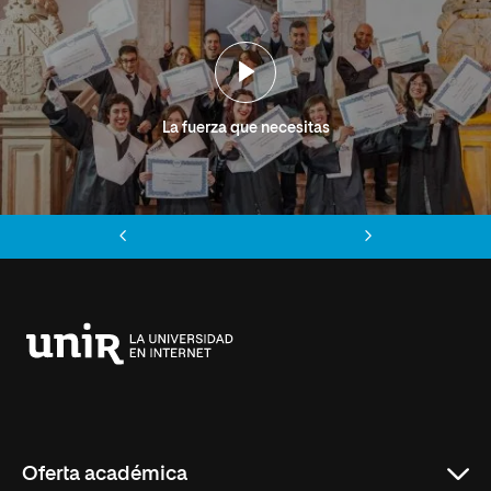
La fuerza que necesitas
Anterior
Siguiente
Universidad
Internacional
de
La
Rioja
Oferta académica