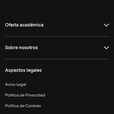
Universidad
Internacional
de
La
Rioja
Oferta académica
Grados
Sobre nosotros
Másteres Oficiales
Másteres Propios
Misión y Valores
Aspectos legales
Doctorados
Facultades
Experto Universitario
Nuestro Equipo
Aviso Legal
Postgrados
Trabaja en UNIR
Política de Privacidad
Cursos Universitarios
Actualidad
Política de Cookies