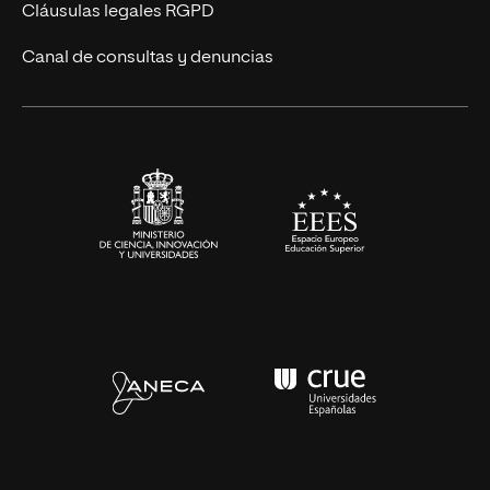
UNIR Revista
Cláusulas legales RGPD
Eventos
Canal de consultas y denuncias
Alianzas corporativas
Sala de prensa
Contacto