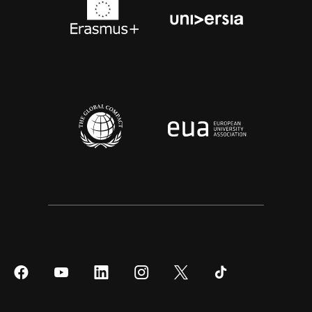
Síguenos
Síguenos
Síguenos
Síguenos
Síguenos
Síguenos
en
en
en
en
en
en
Facebook
YouTube
LinkedIn
Instagram
Twitter
Tiktok