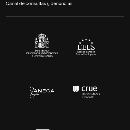
Eventos
Canal de consultas y denuncias
Alianzas corporativas
Sala de prensa
Contacto