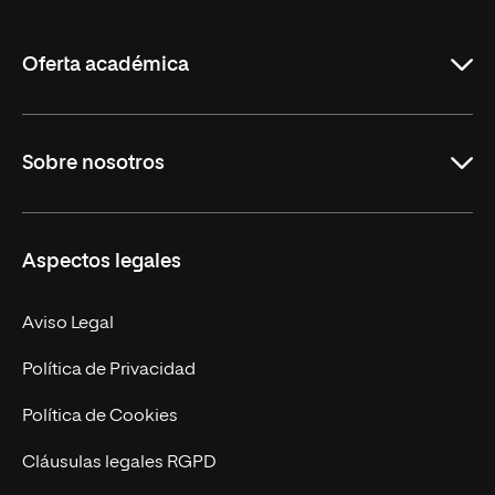
de
La
Rioja
Oferta académica
Grados
Sobre nosotros
Másteres Oficiales
Másteres Propios
Misión y Valores
Aspectos legales
Doctorados
Facultades
Experto Universitario
Nuestro Equipo
Aviso Legal
Postgrados
Trabaja en UNIR
Política de Privacidad
Cursos Universitarios
Actualidad
Política de Cookies
UNIR Revista
Cláusulas legales RGPD