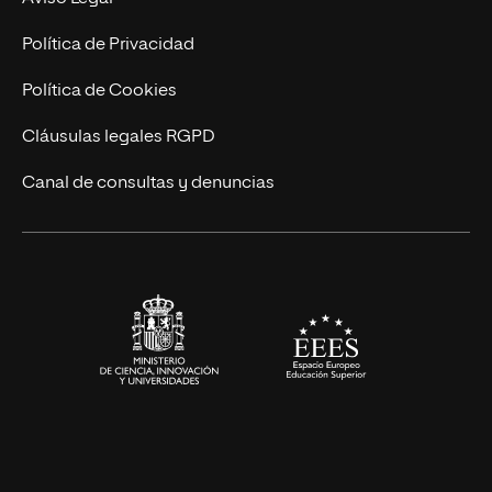
Postgrados
Trabaja en UNIR
Política de Privacidad
Cursos Universitarios
Actualidad
Política de Cookies
UNIR Revista
Cláusulas legales RGPD
Eventos
Canal de consultas y denuncias
Alianzas corporativas
Sala de prensa
Contacto