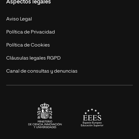
Aspectos legales
Doctorados
Facultades
Experto Universitario
Nuestro Equipo
Aviso Legal
Postgrados
Trabaja en UNIR
Política de Privacidad
Cursos Universitarios
Actualidad
Política de Cookies
UNIR Revista
Cláusulas legales RGPD
Eventos
Canal de consultas y denuncias
Alianzas corporativas
Sala de prensa
Contacto