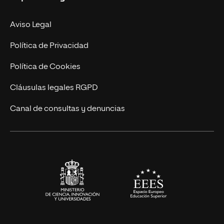
Facultades
Experto Universitario
Nuestro Equipo
Aviso Legal
Postgrados
Trabaja en UNIR
Política de Privacidad
Cursos Universitarios
Actualidad
Política de Cookies
UNIR Revista
Cláusulas legales RGPD
Eventos
Canal de consultas y denuncias
Alianzas corporativas
Sala de prensa
Contacto