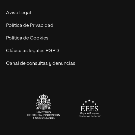
Experto Universitario
Nuestro Equipo
Aviso Legal
Postgrados
Trabaja en UNIR
Política de Privacidad
Cursos Universitarios
Actualidad
Política de Cookies
UNIR Revista
Cláusulas legales RGPD
Eventos
Canal de consultas y denuncias
Alianzas corporativas
Sala de prensa
Contacto