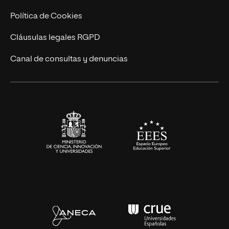
Cursos Universitarios
Actualidad
Política de Cookies
UNIR Revista
Cláusulas legales RGPD
Eventos
Canal de consultas y denuncias
Alianzas corporativas
Sala de prensa
Contacto