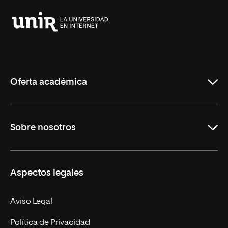
Universidad
Internacional
de
La
Rioja
Oferta académica
Grados
Sobre nosotros
Másteres Oficiales
Másteres Propios
Misión y Valores
Aspectos legales
Doctorados
Facultades
Experto Universitario
Nuestro Equipo
Aviso Legal
Postgrados
Trabaja en UNIR
Política de Privacidad