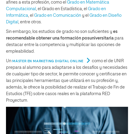
afines a esta profesión, como el
Grado en Matemática
Computacional
, el Grado en Estadística, el
Grado en
Informática
, el
Grado en Comunicación
y el
Grado en Diseño
Digital
, entre otros.
Sin embargo, los estudios de grado no son suficientes y
es
recomendable obtener una formación posuniversitaria
para
destacar entre la competencia y multiplicar las opciones de
empleabilidad.
Un
como el de UNIR
MÁSTER EN MARKETING DIGITAL ONLINE
prepara al alumno para adaptarse a los desafíos y necesidades
de cualquier tipo de sector, le permite conocer y certificarse en
las principales herramientas que utilizará en su profesión y,
además, le ofrece la posibilidad de realizar el Trabajo de Fin de
Estudios (TFE) sobre casos reales en la plataforma RED
Proyectum.