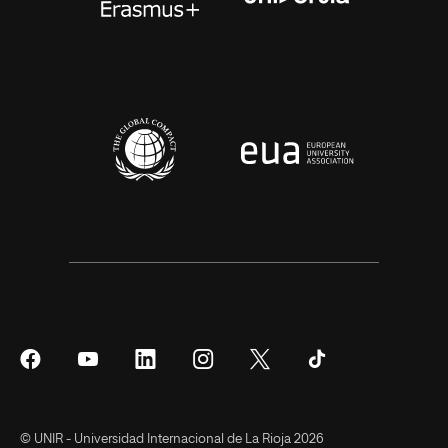
Síguenos
Síguenos
Síguenos
Síguenos
Síguenos
Síguenos
en
en
en
en
en
en
Facebook
YouTube
LinkedIn
Instagram
Twitter
Tiktok
© UNIR - Universidad Internacional de La Rioja 2026