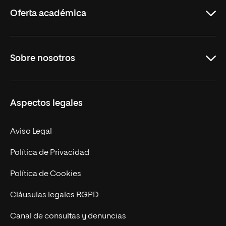
Rioja
Oferta académica
Grados
Sobre nosotros
Másteres Oficiales
Másteres Propios
Misión y Valores
Aspectos legales
Doctorados
Facultades
Experto Universitario
Nuestro Equipo
Aviso Legal
Postgrados
Trabaja en UNIR
Política de Privacidad
Cursos Universitarios
Actualidad
Política de Cookies
UNIR Revista
Cláusulas legales RGPD
Eventos
Canal de consultas y denuncias