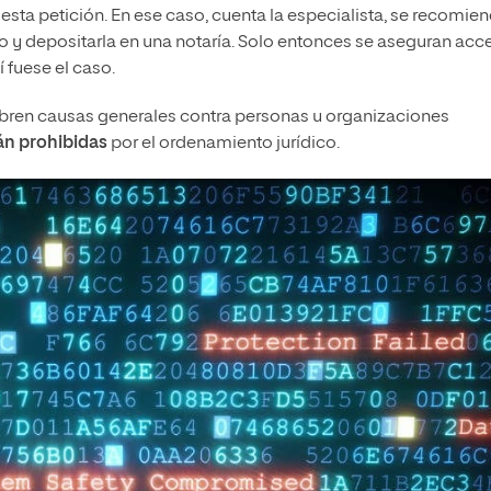
esta petición. En ese caso, cuenta la especialista, se recomie
do y depositarla en una notaría. Solo entonces se aseguran acc
í fuese el caso.
abren causas generales contra personas u organizaciones
án prohibidas
por el ordenamiento jurídico.