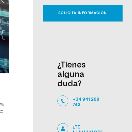
¿Tienes
alguna
duda?
+34 941 209
na
743
to
¿TE