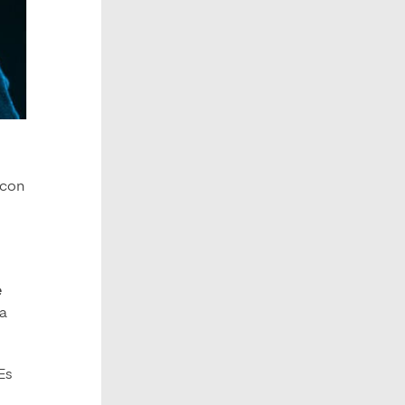
 con
e
ya
Es