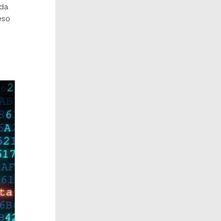
nda
eso