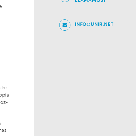
LLAMAMOS?
e
INFO@UNIR.NET
ular
ropia
ñoz-
a
onas