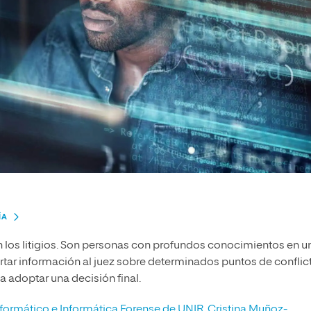
ÍA
n los litigios. Son personas con profundos conocimientos en u
rtar información al juez sobre determinados puntos de conflic
 a adoptar una decisión final.
formático e Informática Forense de UNIR
,
Cristina Muñoz-