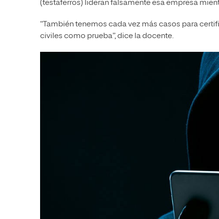
(testaferros) lideran falsamente esa empresa mientra
“También tenemos cada vez más casos para certifi
civiles como prueba”, dice la docente.