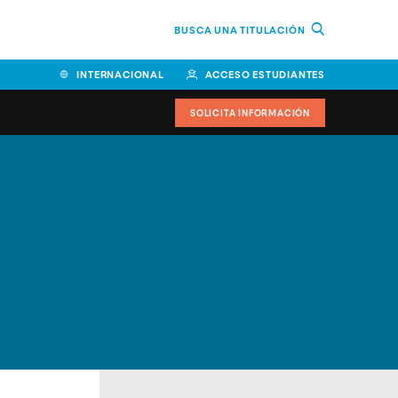
BUSCA UNA TITULACIÓN
INTERNACIONAL
ACCESO ESTUDIANTES
SOLICITA INFORMACIÓN
Facultad de Ciencias de la
Educación y Humanidades
Facultad de Ciencias de la
Salud
Facultad de Economía y
Empresa
Escuela Superior de Ingeniería
y Tecnología (ESIT)
Facultad de Derecho