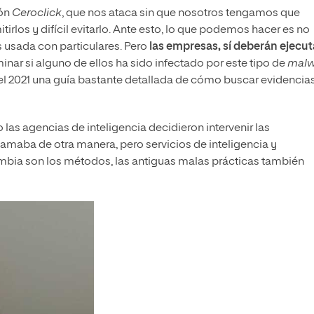
ión
C
eroclick
, que nos ataca sin que nosotros tengamos que
itirlos y difícil evitarlo. Ante esto, lo que podemos hacer es no
s usada con particulares. Pero
las empresas, sí deberán ejecut
inar si alguno de ellos ha sido infectado por este tipo de
malw
 el 2021 una guía bastante detallada de cómo buscar evidencia
 las agencias de inteligencia decidieron intervenir las
 llamaba de otra manera, pero servicios de inteligencia y
ambia son los métodos, las antiguas malas prácticas también