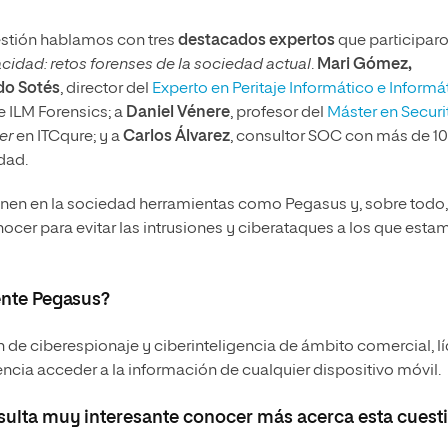
uestión hablamos con tres
destacados expertos
que participar
vacidad: retos forenses de la sociedad actual
.
Mari Gómez,
do Sotés
, director del
Experto en Peritaje Informático e Informá
 ILM Forensics; a
Daniel Vénere
, profesor del
Máster en Securi
cer
en ITCqure; y a
Carlos Álvarez
, consultor SOC con más de 10
dad.
enen en la sociedad herramientas como Pegasus y, sobre todo,
er para evitar las intrusiones y ciberataques a los que esta
ente Pegasus?
 de ciberespionaje y ciberinteligencia de ámbito comercial, lí
encia acceder a la información de cualquier dispositivo móvil.
sulta muy interesante conocer más acerca esta cuesti