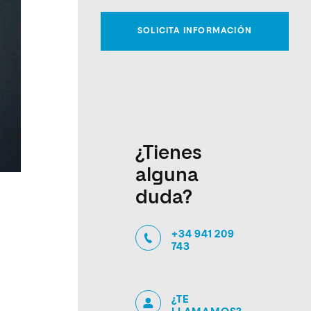
¿Tienes
alguna
duda?
+34 941 209
743
¿TE