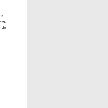
ar
are
.
s de