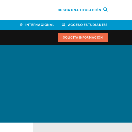
BUSCA UNA TITULACIÓN
INTERNACIONAL
ACCESO ESTUDIANTES
SOLICITA INFORMACIÓN
Facultad de Ciencias de la
Educación y Humanidades
Facultad de Ciencias de la
Salud
Facultad de Economía y
Empresa
Escuela Superior de Ingeniería
y Tecnología (ESIT)
Facultad de Derecho