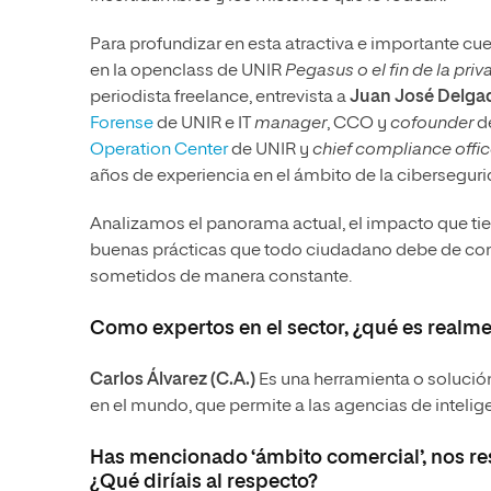
Para profundizar en esta atractiva e importante c
en la openclass de UNIR
Pegasus o el fin de la pri
periodista freelance, entrevista a
Juan José Delga
Forense
de UNIR e IT
manager
, CCO y
cofounder
de
Operation Center
de UNIR y
chief compliance offi
años de experiencia en el ámbito de la ciberseguri
Analizamos el panorama actual, el impacto que ti
buenas prácticas que todo ciudadano debe de conoc
sometidos de manera constante.
Como expertos en el sector, ¿qué es realm
Carlos Álvarez (C.A.)
Es una herramienta o solución
en el mundo, que permite a las agencias de intelig
Has mencionado ‘ámbito comercial’, nos re
¿Qué diríais al respecto?