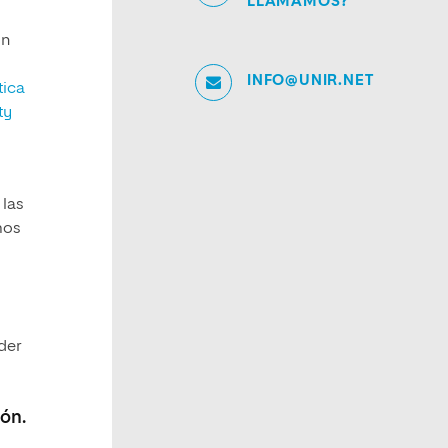
LLAMAMOS?
on
INFO@UNIR.NET
tica
ty
 las
mos
der
ón.