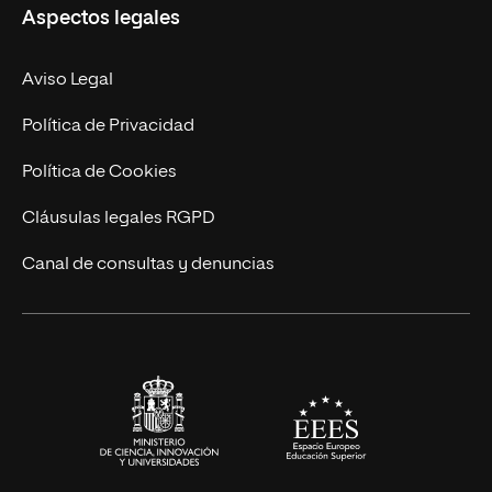
Aspectos legales
Doctorados
Facultades
Experto Universitario
Nuestro Equipo
Aviso Legal
Postgrados
Trabaja en UNIR
Política de Privacidad
Cursos Universitarios
Actualidad
Política de Cookies
UNIR Revista
Cláusulas legales RGPD
Eventos
Canal de consultas y denuncias
Alianzas corporativas
Sala de prensa
Contacto