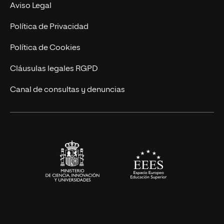
Experto Universitario
Nuestro Equipo
Aviso Legal
Postgrados
Trabaja en UNIR
Política de Privacidad
Cursos Universitarios
Actualidad
Política de Cookies
UNIR Revista
Cláusulas legales RGPD
Eventos
Canal de consultas y denuncias
Alianzas corporativas
Sala de prensa
Contacto