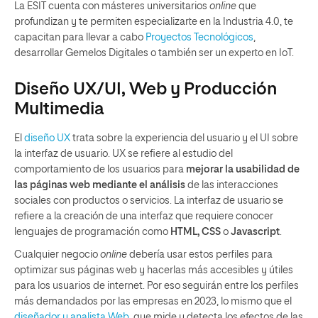
La ESIT cuenta con másteres universitarios
online
que
profundizan y te permiten especializarte en la Industria 4.0, te
capacitan para llevar a cabo
Proyectos Tecnológicos
,
desarrollar Gemelos Digitales o también ser un experto en IoT.
Diseño UX/UI, Web y Producción
Multimedia
El
diseño UX
trata sobre la experiencia del usuario y el UI sobre
la interfaz de usuario. UX se refiere al estudio del
comportamiento de los usuarios para
mejorar la usabilidad de
las páginas web mediante el análisis
de las interacciones
sociales con productos o servicios. La interfaz de usuario se
refiere a la creación de una interfaz que requiere conocer
lenguajes de programación como
HTML, CSS
o
Javascript
.
Cualquier negocio
online
debería usar estos perfiles para
optimizar sus páginas web y hacerlas más accesibles y útiles
para los usuarios de internet. Por eso seguirán entre los perfiles
más demandados por las empresas en 2023, lo mismo que el
diseñador y analista Web
, que mide y detecta los efectos de las