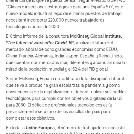
diferencia de lo que se pueda pensar, según el estudio de PwC
“Claves e inversiones estratégicas para una España 5.0”, este
nuevo modelo industrial, lejos de eliminar puestos de trabajo
necesitará incorporar 220.000 nuevos trabajadores
tecnológicos antes de 2030.
El último informe de la consultora
McKinsey Global Institute,
“
The future of work after Covid-19
”
, analiza el futuro del
mercado laboral de ocho grandes economías como EEUU,
China, Francia, Alemania, India, Japón, España y Reino Unido,
que cuentan con mercados muy diferentes y acumulan casi la
mitad de la población mundial y el 62% del PIB global.
Según McKinsey, España no se librará de la disrupción laboral
que se va a producir a gran escala tras la pandemia y como
consecuencia de la digitalización, y deberá triplicar sus perfiles
tecnológicos para cumplir con los objetivos digitales de la UE
para 2030. El déficit de profesionales tecnológicos es (y
previsiblemente será) uno de los escollos del país para
completar esos objetivos.
En toda la
Unión Europea
, el número de trabajadores con este