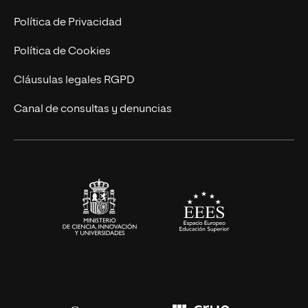
Postgrados
Trabaja en UNIR
Política de Privacidad
Cursos Universitarios
Actualidad
Política de Cookies
UNIR Revista
Cláusulas legales RGPD
Eventos
Canal de consultas y denuncias
Alianzas corporativas
Sala de prensa
Contacto