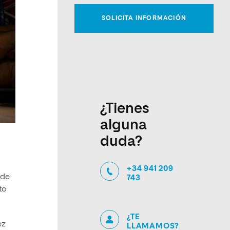
¿Tienes
alguna
duda?
+34 941 209
 de
743
to
¿TE
ez
LLAMAMOS?