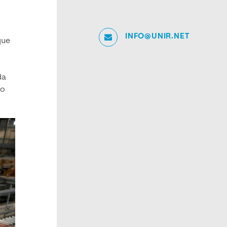
INFO@UNIR.NET
que
da
to