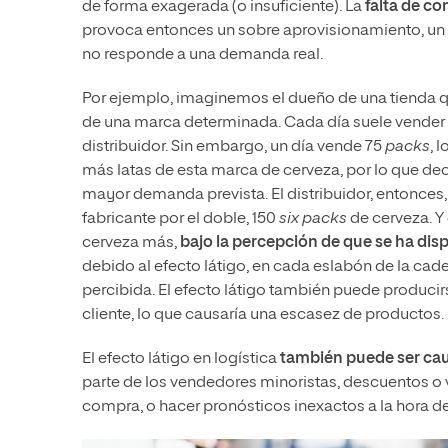
de forma exagerada (o insuficiente). La
falta de c
provoca entonces un sobre aprovisionamiento, u
no responde a una demanda real.
Por ejemplo, imaginemos el dueño de una tienda 
de una marca determinada. Cada día suele vender 
distribuidor. Sin embargo, un día vende 75
packs
, 
más latas de esta marca de cerveza, por lo que deci
mayor demanda prevista. El distribuidor, entonces,
fabricante por el doble, 150
six packs
de cerveza. Y 
cerveza más,
bajo la percepción de que se ha di
debido al efecto látigo, en cada eslabón de la cad
percibida. El efecto látigo también puede produci
cliente, lo que causaría una escasez de productos.
El efecto látigo en logística
también puede ser ca
parte de los vendedores minoristas, descuentos o v
compra, o hacer pronósticos inexactos a la hora d