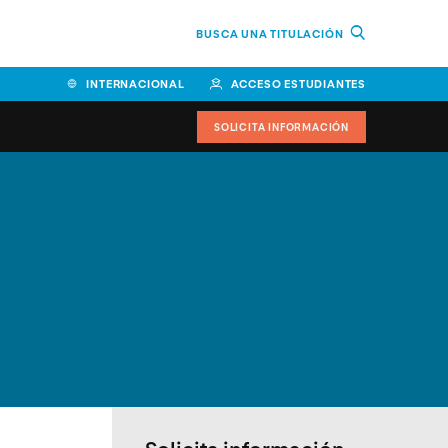
BUSCA UNA TITULACIÓN
INTERNACIONAL
ACCESO ESTUDIANTES
SOLICITA INFORMACIÓN
Facultad de Ciencias de la
Educación y Humanidades
Facultad de Ciencias de la
Salud
Facultad de Economía y
Empresa
Escuela Superior de Ingeniería
y Tecnología (ESIT)
Facultad de Derecho