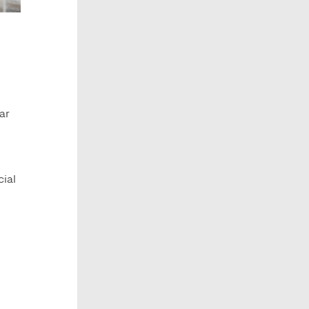
ar
cial