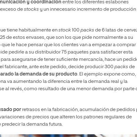
omunicación y coordinación
entre los diferentes eslabones
n exceso de
stocks
y un innecesario incremento de producción
que tiene habitualmente en
stock
100
packs
de 6 latas de cerve
25 de estos envases, que son los que pide normalmente a su
lo que le hace pensar que los clientes van a empezar a comprar
de pedirle a su distribuidor 75 paquetes para satisfacer esta
 para asegurarse de tener suficiente mercancía, hace un pedid
el fabricante, ante este pedido, decide producir 300
packs
de
sparado la demanda de su producto
. El ejemplo expone como,
ena va aumentando la diferencia entre la demanda real y la
rse al revés, como resultado de una menor demanda por parte 
usado por
retrasos en la fabricación, acumulación de pedidos 
ariaciones de precios que alteren los patrones regulares de
e predecir la demanda futura.