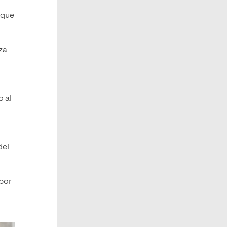
 que
za
o al
del
por