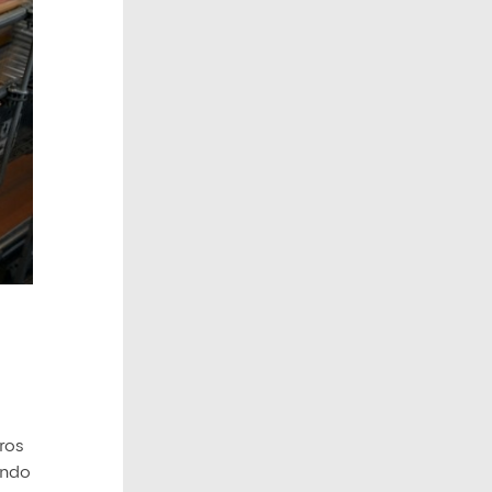
ros
ando