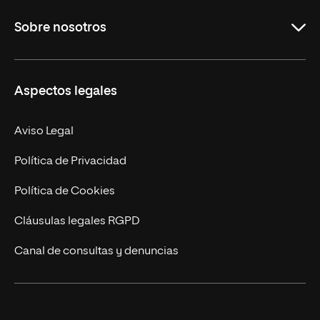
Grados
Sobre nosotros
Másteres Oficiales
Másteres Propios
Misión y Valores
Aspectos legales
Doctorados
Facultades
Experto Universitario
Nuestro Equipo
Aviso Legal
Postgrados
Trabaja en UNIR
Política de Privacidad
Cursos Universitarios
Actualidad
Política de Cookies
UNIR Revista
Cláusulas legales RGPD
Eventos
Canal de consultas y denuncias
Alianzas corporativas
Sala de prensa