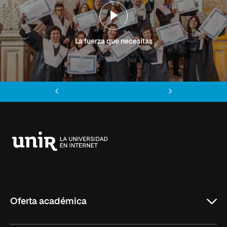
La fuerza que necesitas
Anterior
Siguiente
Universidad
Internacional
de
La
Rioja
Oferta académica