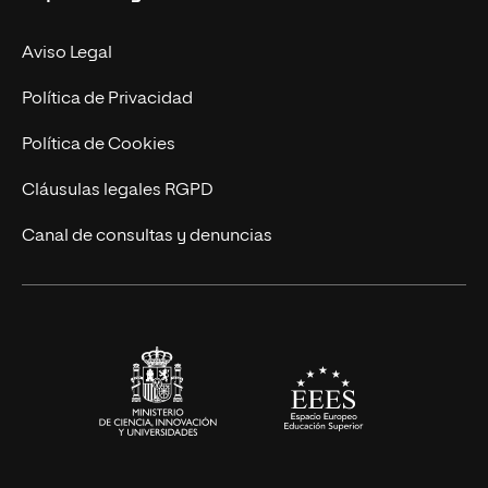
Facultades
Experto Universitario
Nuestro Equipo
Aviso Legal
Postgrados
Trabaja en UNIR
Política de Privacidad
Cursos Universitarios
Actualidad
Política de Cookies
UNIR Revista
Cláusulas legales RGPD
Eventos
Canal de consultas y denuncias
Alianzas corporativas
Sala de prensa
Contacto