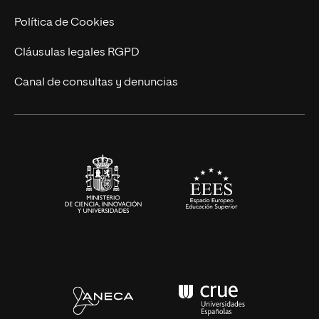
Cursos Universitarios
Actualidad
Política de Cookies
UNIR Revista
Cláusulas legales RGPD
Eventos
Canal de consultas y denuncias
Alianzas corporativas
Sala de prensa
Contacto