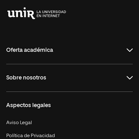
Universidad
Internacional
de
La
Rioja
Oferta académica
Grados
Sobre nosotros
Másteres Oficiales
Másteres Propios
Misión y Valores
Aspectos legales
Doctorados
Facultades
Experto Universitario
Nuestro Equipo
Aviso Legal
Postgrados
Trabaja en UNIR
Política de Privacidad