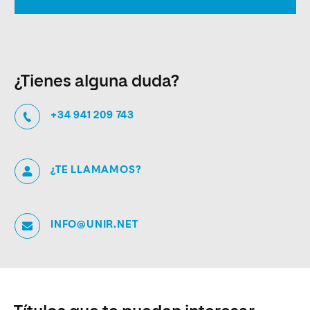
¿Tienes alguna duda?
+34 941 209 743
¿TE LLAMAMOS?
INFO@UNIR.NET