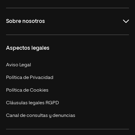
Grados
Sobre nosotros
Másteres Oficiales
Másteres Propios
Misión y Valores
Aspectos legales
Doctorados
Facultades
Experto Universitario
Nuestro Equipo
Aviso Legal
Postgrados
Trabaja en UNIR
Política de Privacidad
Cursos Universitarios
Actualidad
Política de Cookies
UNIR Revista
Cláusulas legales RGPD
Eventos
Canal de consultas y denuncias
Alianzas corporativas