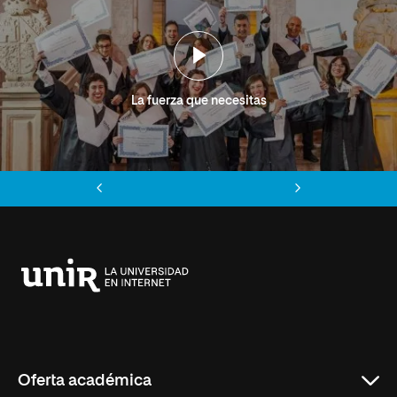
La fuerza que necesitas
Anterior
Siguiente
Universidad
Internacional
de
La
Rioja
Oferta académica